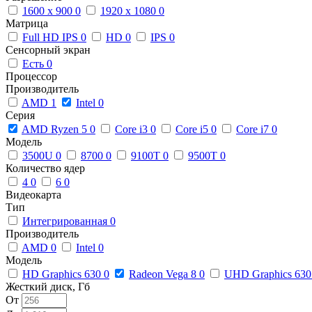
1600 x 900
0
1920 x 1080
0
Матрица
Full HD IPS
0
HD
0
IPS
0
Сенсорный экран
Есть
0
Процессор
Производитель
AMD
1
Intel
0
Серия
AMD Ryzen 5
0
Core i3
0
Core i5
0
Core i7
0
Модель
3500U
0
8700
0
9100T
0
9500T
0
Количество ядер
4
0
6
0
Видеокарта
Тип
Интегрированная
0
Производитель
AMD
0
Intel
0
Модель
HD Graphics 630
0
Radeon Vega 8
0
UHD Graphics 63
Жесткий диск, Гб
От