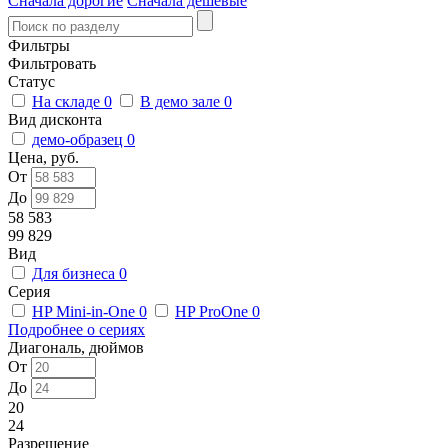
Сначала дорогие
Сначала дешевые
Фильтры
Фильтровать
Статус
На складе
0
В демо зале
0
Вид дисконта
демо-образец
0
Цена, руб.
От
До
58 583
99 829
Вид
Для бизнеса
0
Серия
HP Mini-in-One
0
HP ProOne
0
Подробнее о сериях
Диагональ, дюймов
От
До
20
24
Разрешение