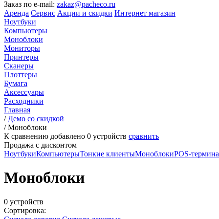
Заказ по e-mail:
zakaz@pacheco.ru
Аренда
Сервис
Акции и скидки
Интернет магазин
Ноутбуки
Компьютеры
Моноблоки
Мониторы
Принтеры
Сканеры
Плоттеры
Бумага
Аксессуары
Расходники
Главная
/
Демо со скидкой
/
Моноблоки
К сравнению добавлено
0
устройств
сравнить
Продажа с дисконтом
Ноутбуки
Компьютеры
Тонкие клиенты
Моноблоки
POS-термин
Моноблоки
0 устройств
Сортировка: