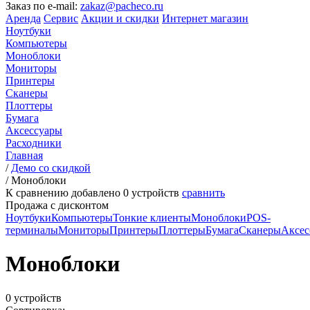
Заказ по e-mail:
zakaz@pacheco.ru
Аренда
Сервис
Акции и скидки
Интернет магазин
Ноутбуки
Компьютеры
Моноблоки
Мониторы
Принтеры
Сканеры
Плоттеры
Бумага
Аксессуары
Расходники
Главная
/
Демо со скидкой
/
Моноблоки
К сравнению добавлено
0
устройств
сравнить
Продажа с дисконтом
Ноутбуки
Компьютеры
Тонкие клиенты
Моноблоки
POS-
терминалы
Мониторы
Принтеры
Плоттеры
Бумага
Сканеры
Аксес
Моноблоки
0 устройств