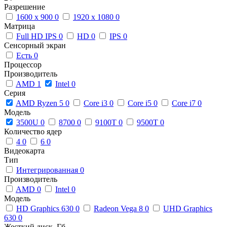
Разрешение
1600 x 900
0
1920 x 1080
0
Матрица
Full HD IPS
0
HD
0
IPS
0
Сенсорный экран
Есть
0
Процессор
Производитель
AMD
1
Intel
0
Серия
AMD Ryzen 5
0
Core i3
0
Core i5
0
Core i7
0
Модель
3500U
0
8700
0
9100T
0
9500T
0
Количество ядер
4
0
6
0
Видеокарта
Тип
Интегрированная
0
Производитель
AMD
0
Intel
0
Модель
HD Graphics 630
0
Radeon Vega 8
0
UHD Graphics
630
0
Жесткий диск, Гб