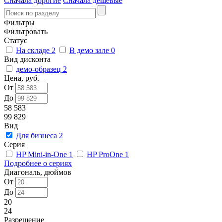
Сначала дорогие
Сначала дешевые
Фильтры
Фильтровать
Статус
На складе
2
В демо зале
0
Вид дисконта
демо-образец
2
Цена, руб.
От
До
58 583
99 829
Вид
Для бизнеса
2
Серия
HP Mini-in-One
1
HP ProOne
1
Подробнее о сериях
Диагональ, дюймов
От
До
20
24
Разрешение