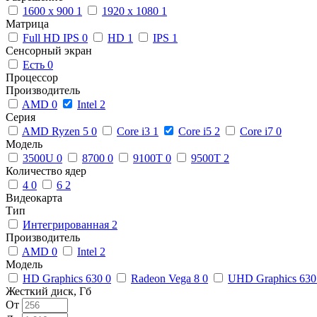
1600 x 900
1
1920 x 1080
1
Матрица
Full HD IPS
0
HD
1
IPS
1
Сенсорный экран
Есть
0
Процессор
Производитель
AMD
0
Intel
2
Серия
AMD Ryzen 5
0
Core i3
1
Core i5
2
Core i7
0
Модель
3500U
0
8700
0
9100T
0
9500T
2
Количество ядер
4
0
6
2
Видеокарта
Тип
Интегрированная
2
Производитель
AMD
0
Intel
2
Модель
HD Graphics 630
0
Radeon Vega 8
0
UHD Graphics 63
Жесткий диск, Гб
От