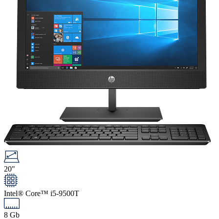
20"
Intel® Core™ i5-9500T
8 Gb