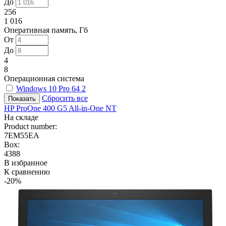
До
256
1 016
Оперативная память, Гб
От
До
4
8
Операционная система
Windows 10 Pro 64
2
Сбросить все
HP ProOne 400 G5 All-in-One NT
На складе
Product number:
7EM55EA
Box:
4388
В избранное
К сравнению
-20%