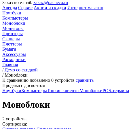
Заказ по e-mail:
zakaz@pacheco.ru
Аренда
Сервис
Акции и скидки
Интернет магазин
Ноутбуки
Компьютеры
Моноблоки
Мониторы
Принтеры
Сканеры
Плоттеры
Бумага
Аксессуары
Расходники
Главная
/
Демо со скидкой
/
Моноблоки
К сравнению добавлено
0
устройств
сравнить
Продажа с дисконтом
Ноутбуки
Компьютеры
Тонкие клиенты
Моноблоки
POS-термин
Моноблоки
2 устройства
Сортировка: