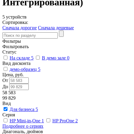
Интегрированная)
5 устройств
Сортировка:
Сначала дорогие
Сначала дешевые
Фильтры
Фильтровать
Статус
На складе
5
В демо зале
0
Вид дисконта
демо-образец
5
Цена, руб.
От
До
58 583
99 829
Вид
Для бизнеса
5
Серия
HP Mini-in-One
1
HP ProOne
2
Подробнее о сериях
Диагональ, дюймов