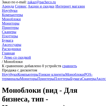
Заказ по e-mail:
zakaz@pacheco.ru
Аренда
Сервис
Акции и скидки
Интернет магазин
Ноутбуки
Компьютеры
Моноблоки
Мониторы
Принтеры
Сканеры
Плоттеры
Бумага
Аксессуары
Расходники
Главная
/
Демо со скидкой
/
Моноблоки
К сравнению добавлено
0
устройств
сравнить
Продажа с дисконтом
Ноутбуки
Компьютеры
Тонкие клиенты
Моноблоки
POS-
терминалы
Мониторы
Принтеры
Плоттеры
Бумага
Сканеры
Аксес
Моноблоки (вид - Для
бизнеса, тип -