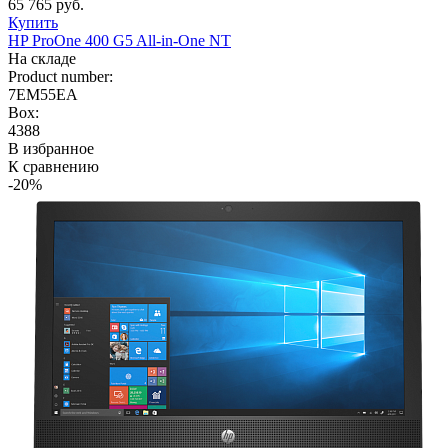
65 765 руб.
Купить
HP ProOne 400 G5 All-in-One NT
На складе
Product number:
7EM55EA
Box:
4388
В избранное
К сравнению
-20%