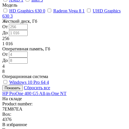
Модель
HD Graphics 630
0
Radeon Vega 8
1
UHD Graphics
630
3
Жесткий диск, Гб
От
До
256
1 016
Оперативная память, Гб
От
До
4
8
Операционная система
Windows 10 Pro 64
4
Сбросить все
HP ProOne 400 G5 All-in-One NT
На складе
Product number:
7EM87EA
Box:
4376
В избранное