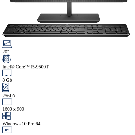
20"
Intel® Core™ i5-9500T
8 Gb
256Гб
1600 x 900
Windows 10 Pro 64