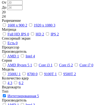
От
До
20
24
Разрешение
1600 x 900
2
1920 x 1080
3
Матрица
Full HD IPS
0
HD
2
IPS
2
Сенсорный экран
Есть
0
Процессор
Производитель
AMD
1
Intel
4
Серия
AMD Ryzen 5
1
Core i3
1
Core i5
2
Core i7
0
Модель
3500U
1
8700
0
9100T
1
9500T
2
Количество ядер
4
3
6
2
Видеокарта
Тип
Интегрированная
5
Производитель
AMD
1
Intel
3