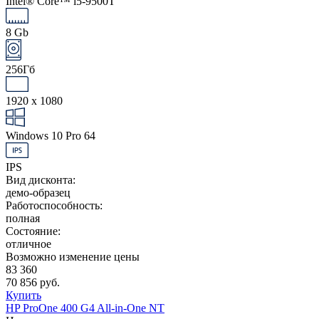
Intel® Core™ i5-9500T
8 Gb
256Гб
1920 x 1080
Windows 10 Pro 64
IPS
Вид дисконта:
демо-образец
Работоспособность:
полная
Состояние:
отличное
Возможно изменение цены
83 360
70 856 руб.
Купить
HP ProOne 400 G4 All-in-One NT