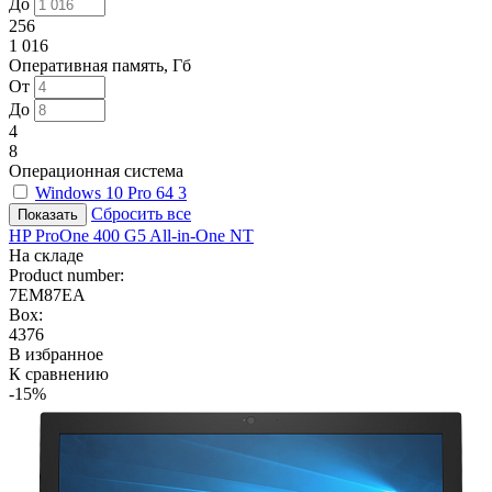
До
256
1 016
Оперативная память, Гб
От
До
4
8
Операционная система
Windows 10 Pro 64
3
Сбросить все
HP ProOne 400 G5 All-in-One NT
На складе
Product number:
7EM87EA
Box:
4376
В избранное
К сравнению
-15%