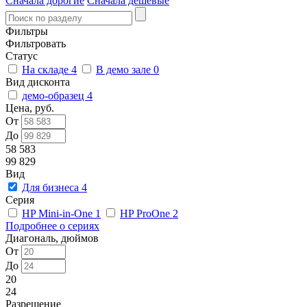
Сначала дорогие
Сначала дешевые
Фильтры
Фильтровать
Статус
На складе
4
В демо зале
0
Вид дисконта
демо-образец
4
Цена, руб.
От
До
58 583
99 829
Вид
Для бизнеса
4
Серия
HP Mini-in-One
1
HP ProOne
2
Подробнее о сериях
Диагональ, дюймов
От
До
20
24
Разрешение