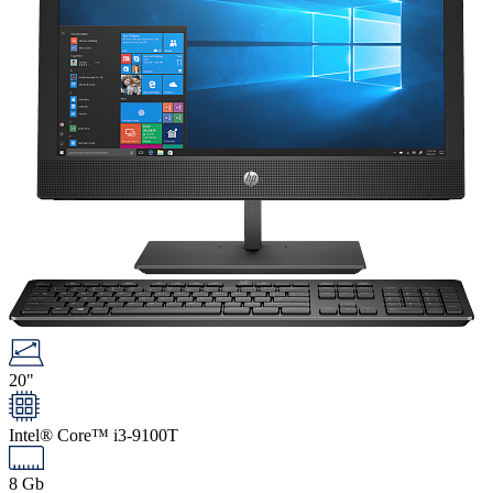
20"
Intel® Core™ i3-9100T
8 Gb