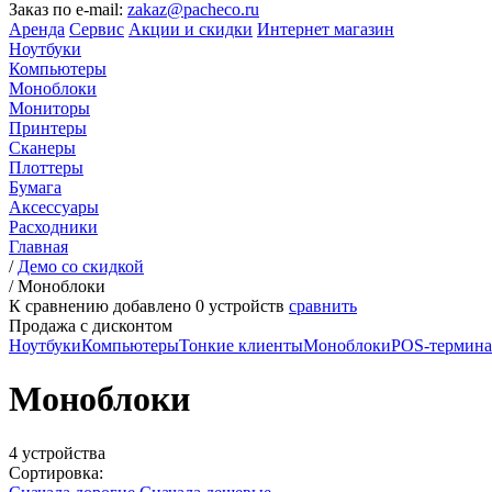
Заказ по e-mail:
zakaz@pacheco.ru
Аренда
Сервис
Акции и скидки
Интернет магазин
Ноутбуки
Компьютеры
Моноблоки
Мониторы
Принтеры
Сканеры
Плоттеры
Бумага
Аксессуары
Расходники
Главная
/
Демо со скидкой
/
Моноблоки
К сравнению добавлено
0
устройств
сравнить
Продажа с дисконтом
Ноутбуки
Компьютеры
Тонкие клиенты
Моноблоки
POS-термин
Моноблоки
4 устройства
Сортировка: