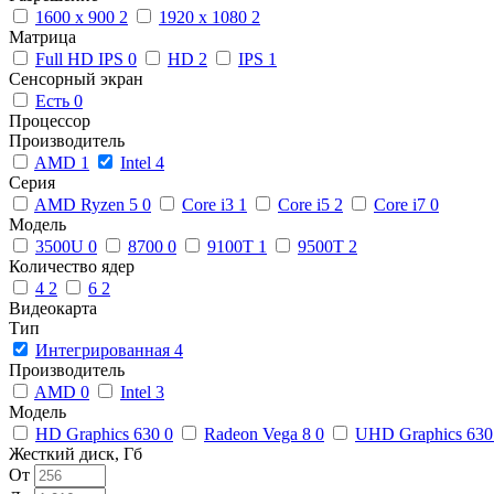
1600 x 900
2
1920 x 1080
2
Матрица
Full HD IPS
0
HD
2
IPS
1
Сенсорный экран
Есть
0
Процессор
Производитель
AMD
1
Intel
4
Серия
AMD Ryzen 5
0
Core i3
1
Core i5
2
Core i7
0
Модель
3500U
0
8700
0
9100T
1
9500T
2
Количество ядер
4
2
6
2
Видеокарта
Тип
Интегрированная
4
Производитель
AMD
0
Intel
3
Модель
HD Graphics 630
0
Radeon Vega 8
0
UHD Graphics 63
Жесткий диск, Гб
От