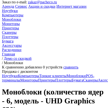
Заказ по e-mail:
zakaz@pacheco.ru
Аренда
Сервис
Акции и скидки
Интернет магазин
Ноутбуки
Компьютеры
Моноблоки
Мониторы
Принтеры
Сканеры
Плоттеры
Бумага
Аксессуары
Расходники
Главная
/
Демо со скидкой
/
Моноблоки
К сравнению добавлено
0
устройств
сравнить
Продажа с дисконтом
Ноутбуки
Компьютеры
Тонкие клиенты
Моноблоки
POS-
терминалы
Мониторы
Принтеры
Плоттеры
Бумага
Сканеры
Аксес
Моноблоки (количество ядер
- 6, модель - UHD Graphics