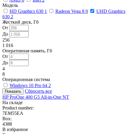
Модель
HD Graphics 630
1
Radeon Vega 8
0
UHD Graphics
630
2
Жесткий диск, Гб
От
До
256
1 016
Оперативная память, Гб
От
До
4
8
Операционная система
Windows 10 Pro 64
2
Сбросить все
HP ProOne 400 G5 All-in-One NT
На складе
Product number:
7EM55EA
Box:
4388
В избранное