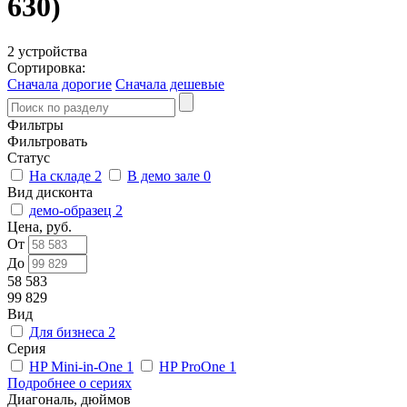
630)
2 устройства
Сортировка:
Сначала дорогие
Сначала дешевые
Фильтры
Фильтровать
Статус
На складе
2
В демо зале
0
Вид дисконта
демо-образец
2
Цена, руб.
От
До
58 583
99 829
Вид
Для бизнеса
2
Серия
HP Mini-in-One
1
HP ProOne
1
Подробнее о сериях
Диагональ, дюймов