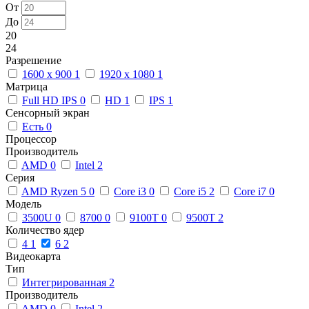
От
До
20
24
Разрешение
1600 x 900
1
1920 x 1080
1
Матрица
Full HD IPS
0
HD
1
IPS
1
Сенсорный экран
Есть
0
Процессор
Производитель
AMD
0
Intel
2
Серия
AMD Ryzen 5
0
Core i3
0
Core i5
2
Core i7
0
Модель
3500U
0
8700
0
9100T
0
9500T
2
Количество ядер
4
1
6
2
Видеокарта
Тип
Интегрированная
2
Производитель
AMD
0
Intel
2