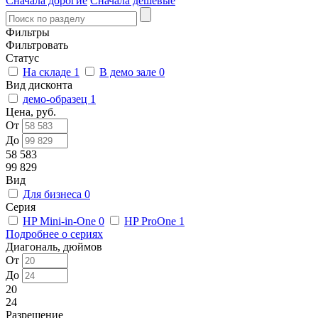
Сначала дорогие
Сначала дешевые
Фильтры
Фильтровать
Статус
На складе
1
В демо зале
0
Вид дисконта
демо-образец
1
Цена, руб.
От
До
58 583
99 829
Вид
Для бизнеса
0
Серия
HP Mini-in-One
0
HP ProOne
1
Подробнее о сериях
Диагональ, дюймов
От
До
20
24
Разрешение