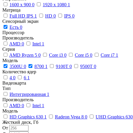
1600 x 900
0
1920 x 1080
1
Матрица
Full HD IPS
1
HD
0
IPS
0
Сенсорный экран
Есть
0
Процессор
Производитель
AMD
0
Intel
1
Серия
AMD Ryzen 5
0
Core i3
0
Core i5
0
Core i7
1
Модель
3500U
0
8700
1
9100T
0
9500T
0
Количество ядер
4
0
6
1
Видеокарта
Тип
Интегрированная
1
Производитель
AMD
0
Intel
1
Модель
HD Graphics 630
1
Radeon Vega 8
0
UHD Graphics 63
Жесткий диск, Гб
От