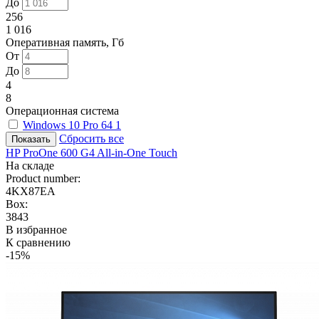
До
256
1 016
Оперативная память, Гб
От
До
4
8
Операционная система
Windows 10 Pro 64
1
Сбросить все
HP ProOne 600 G4 All-in-One Touch
На складе
Product number:
4KX87EA
Box:
3843
В избранное
К сравнению
-15%