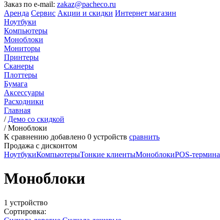
Заказ по e-mail:
zakaz@pacheco.ru
Аренда
Сервис
Акции и скидки
Интернет магазин
Ноутбуки
Компьютеры
Моноблоки
Мониторы
Принтеры
Сканеры
Плоттеры
Бумага
Аксессуары
Расходники
Главная
/
Демо со скидкой
/
Моноблоки
К сравнению добавлено
0
устройств
сравнить
Продажа с дисконтом
Ноутбуки
Компьютеры
Тонкие клиенты
Моноблоки
POS-термин
Моноблоки
1 устройство
Сортировка: