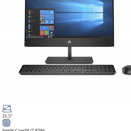
21.5"
Intel® Core™ i7-8700