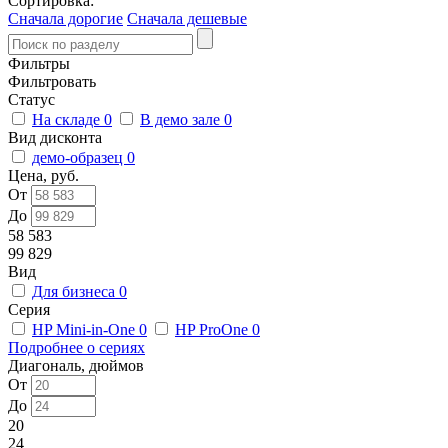
Сортировка:
Сначала дорогие
Сначала дешевые
Фильтры
Фильтровать
Статус
На складе
0
В демо зале
0
Вид дисконта
демо-образец
0
Цена, руб.
От
До
58 583
99 829
Вид
Для бизнеса
0
Серия
HP Mini-in-One
0
HP ProOne
0
Подробнее о сериях
Диагональ, дюймов
От
До
20
24