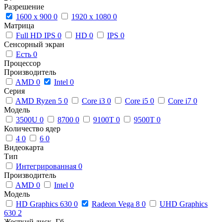
Разрешение
1600 x 900
0
1920 x 1080
0
Матрица
Full HD IPS
0
HD
0
IPS
0
Сенсорный экран
Есть
0
Процессор
Производитель
AMD
0
Intel
0
Серия
AMD Ryzen 5
0
Core i3
0
Core i5
0
Core i7
0
Модель
3500U
0
8700
0
9100T
0
9500T
0
Количество ядер
4
0
6
0
Видеокарта
Тип
Интегрированная
0
Производитель
AMD
0
Intel
0
Модель
HD Graphics 630
0
Radeon Vega 8
0
UHD Graphics
630
2
Жесткий диск, Гб