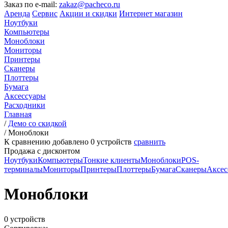
Заказ по e-mail:
zakaz@pacheco.ru
Аренда
Сервис
Акции и скидки
Интернет магазин
Ноутбуки
Компьютеры
Моноблоки
Мониторы
Принтеры
Сканеры
Плоттеры
Бумага
Аксессуары
Расходники
Главная
/
Демо со скидкой
/
Моноблоки
К сравнению добавлено
0
устройств
сравнить
Продажа с дисконтом
Ноутбуки
Компьютеры
Тонкие клиенты
Моноблоки
POS-
терминалы
Мониторы
Принтеры
Плоттеры
Бумага
Сканеры
Аксес
Моноблоки
0 устройств