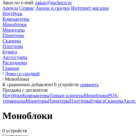
Заказ по e-mail:
zakaz@pacheco.ru
Аренда
Сервис
Акции и скидки
Интернет магазин
Ноутбуки
Компьютеры
Моноблоки
Мониторы
Принтеры
Сканеры
Плоттеры
Бумага
Аксессуары
Расходники
Главная
/
Демо со скидкой
/
Моноблоки
К сравнению добавлено
0
устройств
сравнить
Продажа с дисконтом
Ноутбуки
Компьютеры
Тонкие клиенты
Моноблоки
POS-
терминалы
Мониторы
Принтеры
Плоттеры
Бумага
Сканеры
Аксес
Моноблоки
0 устройств