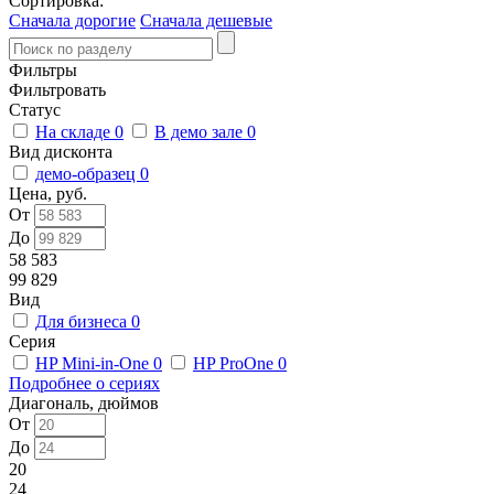
Сортировка:
Сначала дорогие
Сначала дешевые
Фильтры
Фильтровать
Статус
На складе
0
В демо зале
0
Вид дисконта
демо-образец
0
Цена, руб.
От
До
58 583
99 829
Вид
Для бизнеса
0
Серия
HP Mini-in-One
0
HP ProOne
0
Подробнее о сериях
Диагональ, дюймов
От
До
20
24