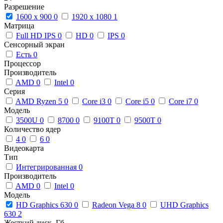
Разрешение
1600 x 900
0
1920 x 1080
1
Матрица
Full HD IPS
0
HD
0
IPS
0
Сенсорный экран
Есть
0
Процессор
Производитель
AMD
0
Intel
0
Серия
AMD Ryzen 5
0
Core i3
0
Core i5
0
Core i7
0
Модель
3500U
0
8700
0
9100T
0
9500T
0
Количество ядер
4
0
6
0
Видеокарта
Тип
Интегрированная
0
Производитель
AMD
0
Intel
0
Модель
HD Graphics 630
0
Radeon Vega 8
0
UHD Graphics
630
2
Жесткий диск, Гб