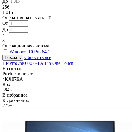
До
256
1 016
Оперативная память, Гб
От
До
4
8
Операционная система
Windows 10 Pro 64
1
Сбросить все
HP ProOne 600 G4 All-in-One Touch
На складе
Product number:
4KX87EA
Box:
3843
В избранное
К сравнению
-15%