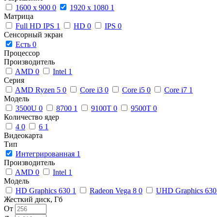
1600 x 900
0
1920 x 1080
1
Матрица
Full HD IPS
1
HD
0
IPS
0
Сенсорный экран
Есть
0
Процессор
Производитель
AMD
0
Intel
1
Серия
AMD Ryzen 5
0
Core i3
0
Core i5
0
Core i7
1
Модель
3500U
0
8700
1
9100T
0
9500T
0
Количество ядер
4
0
6
1
Видеокарта
Тип
Интегрированная
1
Производитель
AMD
0
Intel
1
Модель
HD Graphics 630
1
Radeon Vega 8
0
UHD Graphics 63
Жесткий диск, Гб
От