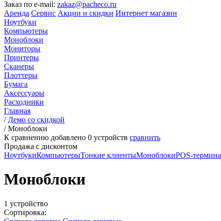
Заказ по e-mail:
zakaz@pacheco.ru
Аренда
Сервис
Акции и скидки
Интернет магазин
Ноутбуки
Компьютеры
Моноблоки
Мониторы
Принтеры
Сканеры
Плоттеры
Бумага
Аксессуары
Расходники
Главная
/
Демо со скидкой
/
Моноблоки
К сравнению добавлено
0
устройств
сравнить
Продажа с дисконтом
Ноутбуки
Компьютеры
Тонкие клиенты
Моноблоки
POS-термин
Моноблоки
1 устройство
Сортировка: