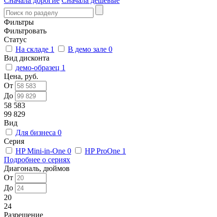
Сначала дорогие
Сначала дешевые
Фильтры
Фильтровать
Статус
На складе
1
В демо зале
0
Вид дисконта
демо-образец
1
Цена, руб.
От
До
58 583
99 829
Вид
Для бизнеса
0
Серия
HP Mini-in-One
0
HP ProOne
1
Подробнее о сериях
Диагональ, дюймов
От
До
20
24
Разрешение