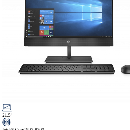
21.5"
Intel® Core™ i7-8700