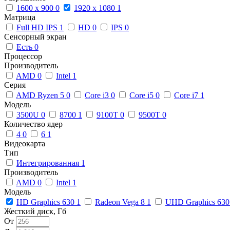
1600 x 900
0
1920 x 1080
1
Матрица
Full HD IPS
1
HD
0
IPS
0
Сенсорный экран
Есть
0
Процессор
Производитель
AMD
0
Intel
1
Серия
AMD Ryzen 5
0
Core i3
0
Core i5
0
Core i7
1
Модель
3500U
0
8700
1
9100T
0
9500T
0
Количество ядер
4
0
6
1
Видеокарта
Тип
Интегрированная
1
Производитель
AMD
0
Intel
1
Модель
HD Graphics 630
1
Radeon Vega 8
1
UHD Graphics 63
Жесткий диск, Гб
От