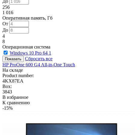
До
256
1 016
Оперативная память, Гб
От
До
4
8
Операционная система
Windows 10 Pro 64
1
Сбросить все
HP ProOne 600 G4 All-in-One Touch
На складе
Product number:
4KX87EA
Box:
3843
В избранное
К сравнению
-15%