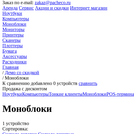
Заказ по e-mail:
zakaz@pacheco.ru
Аренда
Сервис
Акции и скидки
Интернет магазин
Ноутбуки
Компьютеры
Моноблоки
Мониторы
Принтеры
Сканеры
Плоттеры
Бумага
Аксессуары
Расходники
Главная
/
Демо со скидкой
/
Моноблоки
К сравнению добавлено
0
устройств
сравнить
Продажа с дисконтом
Ноутбуки
Компьютеры
Тонкие клиенты
Моноблоки
POS-термин
Моноблоки
1 устройство
Сортировка: