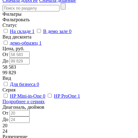
Сначала дорогие
Сначала дешевые
Фильтры
Фильтровать
Статус
На складе
1
В демо зале
0
Вид дисконта
демо-образец
1
Цена, руб.
От
До
58 583
99 829
Вид
Для бизнеса
0
Серия
HP Mini-in-One
0
HP ProOne
1
Подробнее о сериях
Диагональ, дюймов
От
До
20
24
Разрешение