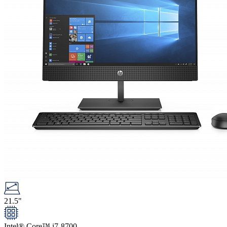
21.5"
Intel® Core™ i7-8700