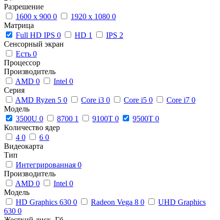
Разрешение
1600 x 900
0
1920 x 1080
0
Матрица
Full HD IPS
0
HD
1
IPS
2
Сенсорный экран
Есть
0
Процессор
Производитель
AMD
0
Intel
0
Серия
AMD Ryzen 5
0
Core i3
0
Core i5
0
Core i7
0
Модель
3500U
0
8700
1
9100T
0
9500T
0
Количество ядер
4
0
6
0
Видеокарта
Тип
Интегрированная
0
Производитель
AMD
0
Intel
0
Модель
HD Graphics 630
0
Radeon Vega 8
0
UHD Graphics
630
0
Жесткий диск, Гб