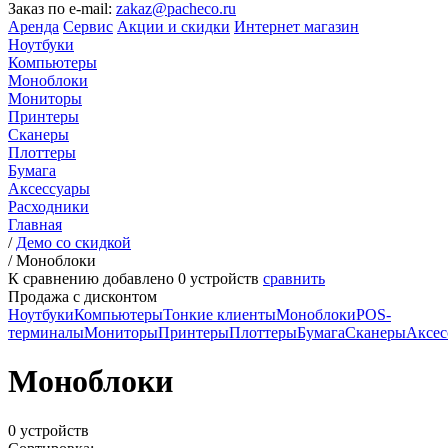
Заказ по e-mail:
zakaz@pacheco.ru
Аренда
Сервис
Акции и скидки
Интернет магазин
Ноутбуки
Компьютеры
Моноблоки
Мониторы
Принтеры
Сканеры
Плоттеры
Бумага
Аксессуары
Расходники
Главная
/
Демо со скидкой
/
Моноблоки
К сравнению добавлено
0
устройств
сравнить
Продажа с дисконтом
Ноутбуки
Компьютеры
Тонкие клиенты
Моноблоки
POS-
терминалы
Мониторы
Принтеры
Плоттеры
Бумага
Сканеры
Аксес
Моноблоки
0 устройств