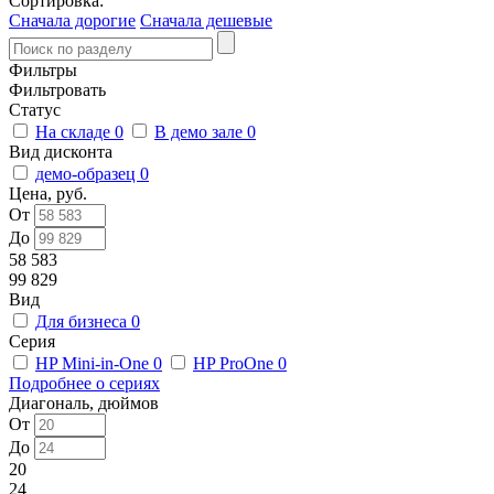
Сортировка:
Сначала дорогие
Сначала дешевые
Фильтры
Фильтровать
Статус
На складе
0
В демо зале
0
Вид дисконта
демо-образец
0
Цена, руб.
От
До
58 583
99 829
Вид
Для бизнеса
0
Серия
HP Mini-in-One
0
HP ProOne
0
Подробнее о сериях
Диагональ, дюймов
От
До
20
24