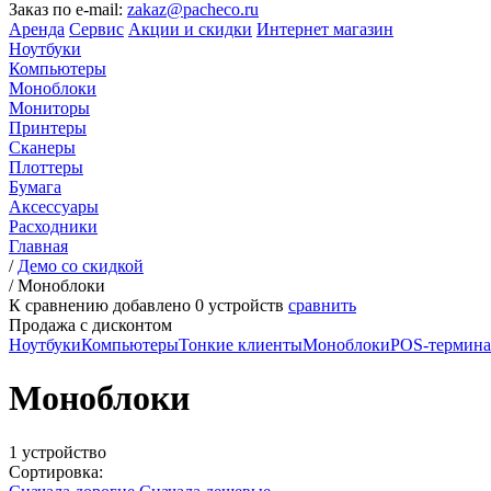
Заказ по e-mail:
zakaz@pacheco.ru
Аренда
Сервис
Акции и скидки
Интернет магазин
Ноутбуки
Компьютеры
Моноблоки
Мониторы
Принтеры
Сканеры
Плоттеры
Бумага
Аксессуары
Расходники
Главная
/
Демо со скидкой
/
Моноблоки
К сравнению добавлено
0
устройств
сравнить
Продажа с дисконтом
Ноутбуки
Компьютеры
Тонкие клиенты
Моноблоки
POS-термин
Моноблоки
1 устройство
Сортировка: