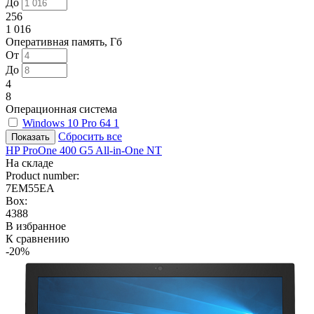
До
256
1 016
Оперативная память, Гб
От
До
4
8
Операционная система
Windows 10 Pro 64
1
Сбросить все
HP ProOne 400 G5 All-in-One NT
На складе
Product number:
7EM55EA
Box:
4388
В избранное
К сравнению
-20%