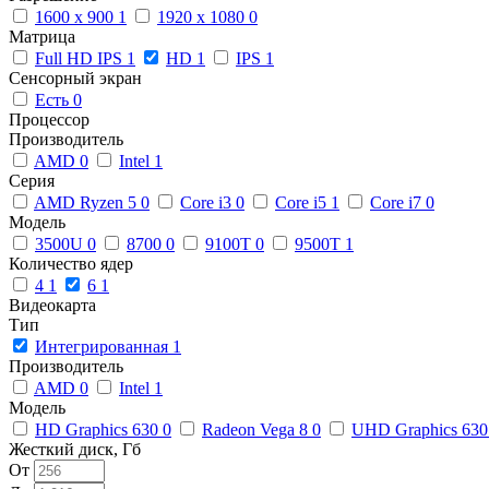
1600 x 900
1
1920 x 1080
0
Матрица
Full HD IPS
1
HD
1
IPS
1
Сенсорный экран
Есть
0
Процессор
Производитель
AMD
0
Intel
1
Серия
AMD Ryzen 5
0
Core i3
0
Core i5
1
Core i7
0
Модель
3500U
0
8700
0
9100T
0
9500T
1
Количество ядер
4
1
6
1
Видеокарта
Тип
Интегрированная
1
Производитель
AMD
0
Intel
1
Модель
HD Graphics 630
0
Radeon Vega 8
0
UHD Graphics 63
Жесткий диск, Гб
От