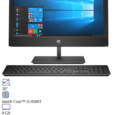
20"
Intel® Core™ i5-9500T
8 Gb