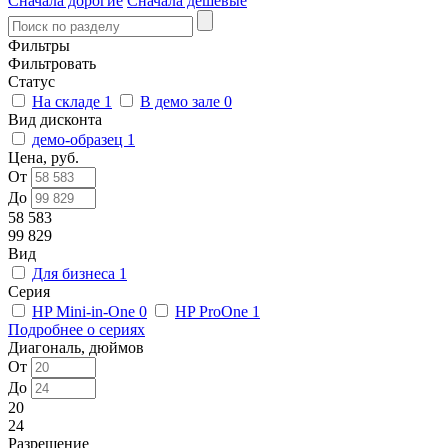
Сначала дорогие
Сначала дешевые
Фильтры
Фильтровать
Статус
На складе
1
В демо зале
0
Вид дисконта
демо-образец
1
Цена, руб.
От
До
58 583
99 829
Вид
Для бизнеса
1
Серия
HP Mini-in-One
0
HP ProOne
1
Подробнее о сериях
Диагональ, дюймов
От
До
20
24
Разрешение