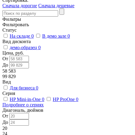
Сортировка:
Сначала дорогие
Сначала дешевые
Фильтры
Фильтровать
Статус
На складе
0
В демо зале
0
Вид дисконта
демо-образец
0
Цена, руб.
От
До
58 583
99 829
Вид
Для бизнеса
0
Серия
HP Mini-in-One
0
HP ProOne
0
Подробнее о сериях
Диагональ, дюймов
От
До
20
24