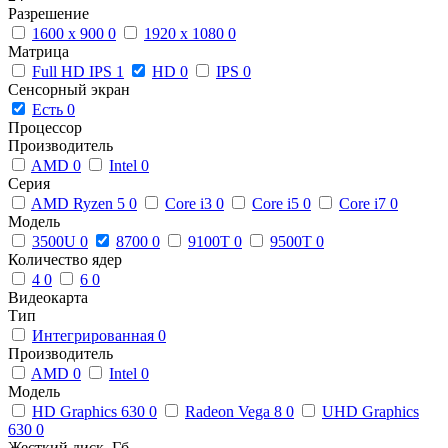
Разрешение
1600 x 900
0
1920 x 1080
0
Матрица
Full HD IPS
1
HD
0
IPS
0
Сенсорный экран
Есть
0
Процессор
Производитель
AMD
0
Intel
0
Серия
AMD Ryzen 5
0
Core i3
0
Core i5
0
Core i7
0
Модель
3500U
0
8700
0
9100T
0
9500T
0
Количество ядер
4
0
6
0
Видеокарта
Тип
Интегрированная
0
Производитель
AMD
0
Intel
0
Модель
HD Graphics 630
0
Radeon Vega 8
0
UHD Graphics
630
0
Жесткий диск, Гб