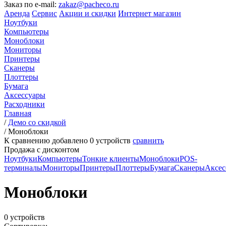
Заказ по e-mail:
zakaz@pacheco.ru
Аренда
Сервис
Акции и скидки
Интернет магазин
Ноутбуки
Компьютеры
Моноблоки
Мониторы
Принтеры
Сканеры
Плоттеры
Бумага
Аксессуары
Расходники
Главная
/
Демо со скидкой
/
Моноблоки
К сравнению добавлено
0
устройств
сравнить
Продажа с дисконтом
Ноутбуки
Компьютеры
Тонкие клиенты
Моноблоки
POS-
терминалы
Мониторы
Принтеры
Плоттеры
Бумага
Сканеры
Аксес
Моноблоки
0 устройств