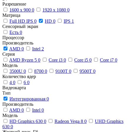
Разрешение
1600 x 900
0
1920 x 1080
0
Матрица
Full HD IPS
0
HD
0
IPS
1
Сенсорный экран
Есть
0
Процессор
Производитель
AMD
0
Intel
2
Серия
AMD Ryzen 5
0
Core i3
0
Core i5
0
Core i7
0
Модель
3500U
0
8700
0
9100T
0
9500T
0
Количество ядер
4
0
6
0
Видеокарта
Тип
Интегрированная
0
Производитель
AMD
0
Intel
0
Модель
HD Graphics 630
0
Radeon Vega 8
0
UHD Graphics
630
0
Жесткий диск, Гб