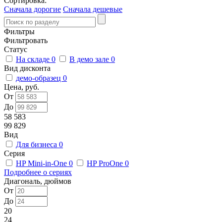
Сортировка:
Сначала дорогие
Сначала дешевые
Фильтры
Фильтровать
Статус
На складе
0
В демо зале
0
Вид дисконта
демо-образец
0
Цена, руб.
От
До
58 583
99 829
Вид
Для бизнеса
0
Серия
HP Mini-in-One
0
HP ProOne
0
Подробнее о сериях
Диагональ, дюймов
От
До
20
24