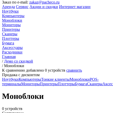
Заказ по e-mail:
zakaz@pacheco.ru
Аренда
Сервис
Акции и скидки
Интернет магазин
Ноутбуки
Компьютеры
Моноблоки
Мониторы
Принтеры
Сканеры
Плоттеры
Бумага
Аксессуары
Расходники
Главная
/
Демо со скидкой
/
Моноблоки
К сравнению добавлено
0
устройств
сравнить
Продажа с дисконтом
Ноутбуки
Компьютеры
Тонкие клиенты
Моноблоки
POS-
терминалы
Мониторы
Принтеры
Плоттеры
Бумага
Сканеры
Аксес
Моноблоки
0 устройств