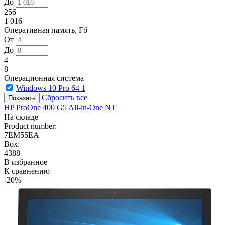
До
256
1 016
Оперативная память, Гб
От
До
4
8
Операционная система
Windows 10 Pro 64
1
Сбросить все
HP ProOne 400 G5 All-in-One NT
На складе
Product number:
7EM55EA
Box:
4388
В избранное
К сравнению
-20%