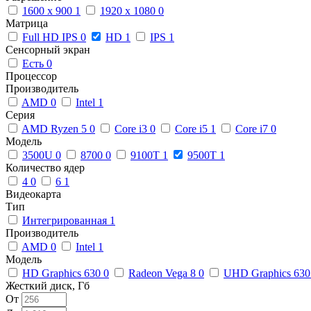
1600 x 900
1
1920 x 1080
0
Матрица
Full HD IPS
0
HD
1
IPS
1
Сенсорный экран
Есть
0
Процессор
Производитель
AMD
0
Intel
1
Серия
AMD Ryzen 5
0
Core i3
0
Core i5
1
Core i7
0
Модель
3500U
0
8700
0
9100T
1
9500T
1
Количество ядер
4
0
6
1
Видеокарта
Тип
Интегрированная
1
Производитель
AMD
0
Intel
1
Модель
HD Graphics 630
0
Radeon Vega 8
0
UHD Graphics 63
Жесткий диск, Гб
От