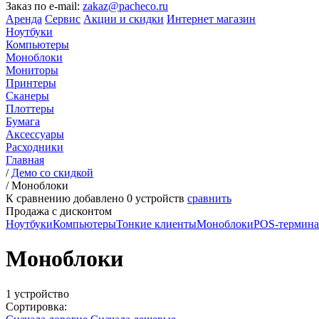
Заказ по e-mail:
zakaz@pacheco.ru
Аренда
Сервис
Акции и скидки
Интернет магазин
Ноутбуки
Компьютеры
Моноблоки
Мониторы
Принтеры
Сканеры
Плоттеры
Бумага
Аксессуары
Расходники
Главная
/
Демо со скидкой
/
Моноблоки
К сравнению добавлено
0
устройств
сравнить
Продажа с дисконтом
Ноутбуки
Компьютеры
Тонкие клиенты
Моноблоки
POS-термин
Моноблоки
1 устройство
Сортировка: