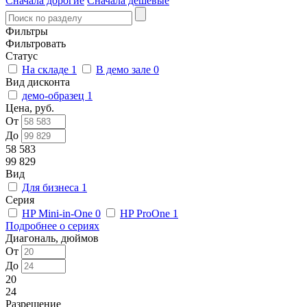
Сначала дорогие
Сначала дешевые
Фильтры
Фильтровать
Статус
На складе
1
В демо зале
0
Вид дисконта
демо-образец
1
Цена, руб.
От
До
58 583
99 829
Вид
Для бизнеса
1
Серия
HP Mini-in-One
0
HP ProOne
1
Подробнее о сериях
Диагональ, дюймов
От
До
20
24
Разрешение