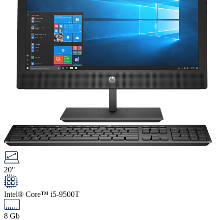
20"
Intel® Core™ i5-9500T
8 Gb