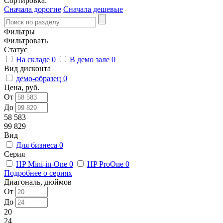
Сортировка:
Сначала дорогие
Сначала дешевые
Фильтры
Фильтровать
Статус
На складе
0
В демо зале
0
Вид дисконта
демо-образец
0
Цена, руб.
От
До
58 583
99 829
Вид
Для бизнеса
0
Серия
HP Mini-in-One
0
HP ProOne
0
Подробнее о сериях
Диагональ, дюймов
От
До
20
24