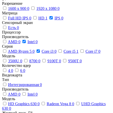
Разрешение
1600 x 900
0
1920 x 1080
0
Матрица
Full HD IPS
0
HD
1
IPS
0
Сенсорный экран
Есть
0
Процессор
Производитель
AMD
0
Intel
0
Серия
AMD Ryzen 5
0
Core i3
0
Core i5
1
Core i7
0
Модель
3500U
0
8700
0
9100T
0
9500T
0
Количество ядер
4
0
6
0
Видеокарта
Тип
Интегрированная
0
Производитель
AMD
0
Intel
0
Модель
HD Graphics 630
0
Radeon Vega 8
0
UHD Graphics
630
0
Жесткий диск, Гб