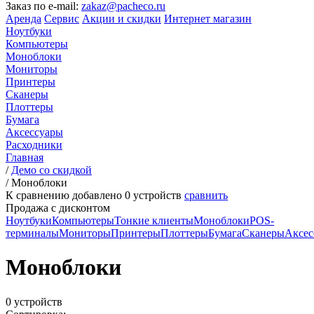
Заказ по e-mail:
zakaz@pacheco.ru
Аренда
Сервис
Акции и скидки
Интернет магазин
Ноутбуки
Компьютеры
Моноблоки
Мониторы
Принтеры
Сканеры
Плоттеры
Бумага
Аксессуары
Расходники
Главная
/
Демо со скидкой
/
Моноблоки
К сравнению добавлено
0
устройств
сравнить
Продажа с дисконтом
Ноутбуки
Компьютеры
Тонкие клиенты
Моноблоки
POS-
терминалы
Мониторы
Принтеры
Плоттеры
Бумага
Сканеры
Аксес
Моноблоки
0 устройств