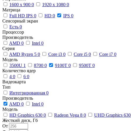
1600 x 900
0
1920 x 1080
0
Матрица
Full HD IPS
0
HD
0
IPS
0
Сенсорный экран
Есть
0
Процессор
Производитель
AMD
0
Intel
0
Серия
AMD Ryzen 5
0
Core i3
0
Core i5
0
Core i7
0
Модель
3500U
1
8700
0
9100T
0
9500T
0
Количество ядер
4
0
6
0
Видеокарта
Тип
Интегрированная
0
Производитель
AMD
0
Intel
0
Модель
HD Graphics 630
0
Radeon Vega 8
0
UHD Graphics 63
Жесткий диск, Гб
От