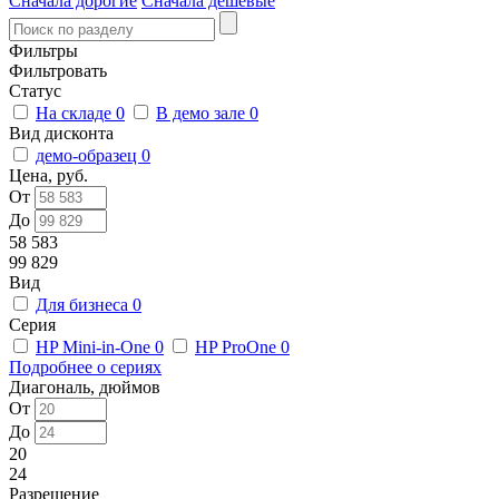
Сначала дорогие
Сначала дешевые
Фильтры
Фильтровать
Статус
На складе
0
В демо зале
0
Вид дисконта
демо-образец
0
Цена, руб.
От
До
58 583
99 829
Вид
Для бизнеса
0
Серия
HP Mini-in-One
0
HP ProOne
0
Подробнее о сериях
Диагональ, дюймов
От
До
20
24
Разрешение