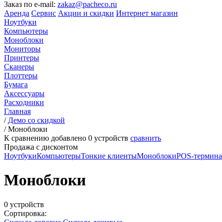
Заказ по e-mail:
zakaz@pacheco.ru
Аренда
Сервис
Акции и скидки
Интернет магазин
Ноутбуки
Компьютеры
Моноблоки
Мониторы
Принтеры
Сканеры
Плоттеры
Бумага
Аксессуары
Расходники
Главная
/
Демо со скидкой
/
Моноблоки
К сравнению добавлено
0
устройств
сравнить
Продажа с дисконтом
Ноутбуки
Компьютеры
Тонкие клиенты
Моноблоки
POS-термин
Моноблоки
0 устройств
Сортировка: