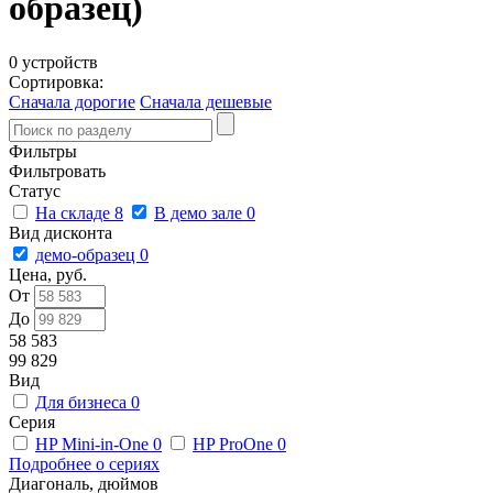
образец)
0 устройств
Сортировка:
Сначала дорогие
Сначала дешевые
Фильтры
Фильтровать
Статус
На складе
8
В демо зале
0
Вид дисконта
демо-образец
0
Цена, руб.
От
До
58 583
99 829
Вид
Для бизнеса
0
Серия
HP Mini-in-One
0
HP ProOne
0
Подробнее о сериях
Диагональ, дюймов