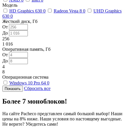
Модель
HD Graphics 630
0
Radeon Vega 8
0
UHD Graphics
630
0
Жесткий диск, Гб
От
До
256
1 016
Оперативная память, Гб
От
До
4
8
Операционная система
Windows 10 Pro 64
0
Сбросить все
Более 7 моноблоков!
На сайте Pacheco представлен самый большой выбор! Наши
цены на 8% ниже. Наши условия по настоящему выгодные.
Не верите? Убедитесь сами!