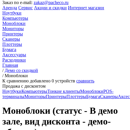
Заказ по e-mail:
zakaz@pacheco.ru
Аренда
Сервис
Акции и скидки
Интернет магазин
Ноутбуки
Компьютеры
Моноблоки
Мониторы
Принтеры
Сканеры
Плоттеры
Бумага
Аксессуары
Расходники
Главная
/
Демо со скидкой
/
Моноблоки
К сравнению добавлено
0
устройств
сравнить
Продажа с дисконтом
Ноутбуки
Компьютеры
Тонкие клиенты
Моноблоки
POS-
терминалы
Мониторы
Принтеры
Плоттеры
Бумага
Сканеры
Аксес
Моноблоки (статус - В демо
зале, вид дисконта - демо-