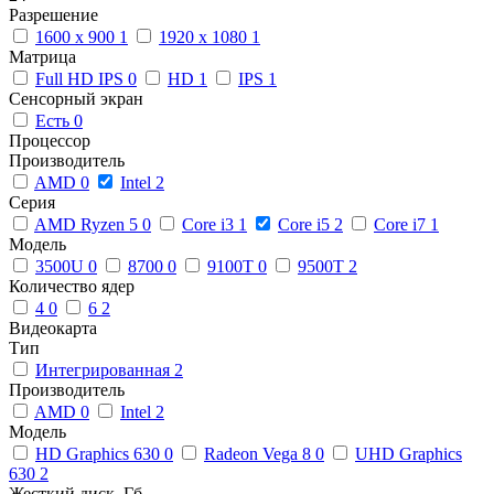
Разрешение
1600 x 900
1
1920 x 1080
1
Матрица
Full HD IPS
0
HD
1
IPS
1
Сенсорный экран
Есть
0
Процессор
Производитель
AMD
0
Intel
2
Серия
AMD Ryzen 5
0
Core i3
1
Core i5
2
Core i7
1
Модель
3500U
0
8700
0
9100T
0
9500T
2
Количество ядер
4
0
6
2
Видеокарта
Тип
Интегрированная
2
Производитель
AMD
0
Intel
2
Модель
HD Graphics 630
0
Radeon Vega 8
0
UHD Graphics
630
2
Жесткий диск, Гб