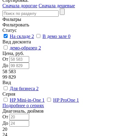
Сортировка:
Сначала дорогие
Сначала дешевые
Фильтры
Фильтровать
Статус
На складе
2
В демо зале
0
Вид дисконта
демо-образец
2
Цена, руб.
От
До
58 583
99 829
Вид
Для бизнеса
2
Серия
HP Mini-in-One
1
HP ProOne
1
Подробнее о сериях
Диагональ, дюймов
От
До
20
24