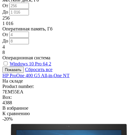
От
До
256
1 016
Оперативная память, Гб
От
До
4
8
Операционная система
Windows 10 Pro 64
2
Сбросить все
HP ProOne 400 G5 All-in-One NT
На складе
Product number:
7EM55EA
Box:
4388
В избранное
К сравнению
-20%