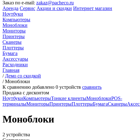
Заказ по e-mail:
zakaz@pacheco.ru
Аренда
Сервис
Акции и скидки
Интернет магазин
Ноутбуки
Компьютеры
Моноблоки
Мониторы
Принтеры
Сканеры
Плоттеры
Бумага
Аксессуары
Расходники
Главная
/
Демо со скидкой
/
Моноблоки
К сравнению добавлено
0
устройств
сравнить
Продажа с дисконтом
Ноутбуки
Компьютеры
Тонкие клиенты
Моноблоки
POS-
терминалы
Мониторы
Принтеры
Плоттеры
Бумага
Сканеры
Аксес
Моноблоки
2 устройства