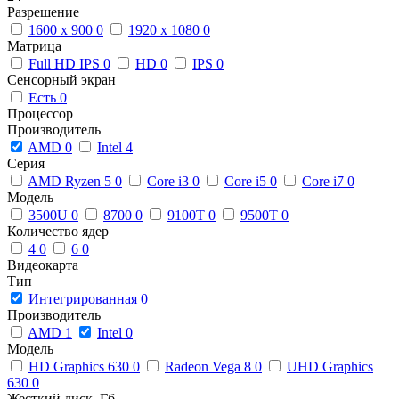
Разрешение
1600 x 900
0
1920 x 1080
0
Матрица
Full HD IPS
0
HD
0
IPS
0
Сенсорный экран
Есть
0
Процессор
Производитель
AMD
0
Intel
4
Серия
AMD Ryzen 5
0
Core i3
0
Core i5
0
Core i7
0
Модель
3500U
0
8700
0
9100T
0
9500T
0
Количество ядер
4
0
6
0
Видеокарта
Тип
Интегрированная
0
Производитель
AMD
1
Intel
0
Модель
HD Graphics 630
0
Radeon Vega 8
0
UHD Graphics
630
0
Жесткий диск, Гб