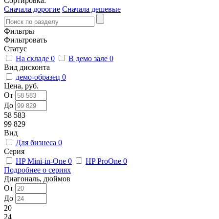
Сортировка:
Сначала дорогие
Сначала дешевые
Фильтры
Фильтровать
Статус
На складе
0
В демо зале
0
Вид дисконта
демо-образец
0
Цена, руб.
От
До
58 583
99 829
Вид
Для бизнеса
0
Серия
HP Mini-in-One
0
HP ProOne
0
Подробнее о сериях
Диагональ, дюймов
От
До
20
24