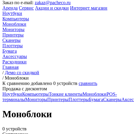
Заказ по e-mail:
zakaz@pacheco.ru
Аренда
Сервис
Акции и скидки
Интернет магазин
Ноутбуки
Компьютеры
Моноблоки
Мониторы
Принтеры
Сканеры
Плоттеры
Бумага
Аксессуары
Расходники
Главная
/
Демо со скидкой
/
Моноблоки
К сравнению добавлено
0
устройств
сравнить
Продажа с дисконтом
Ноутбуки
Компьютеры
Тонкие клиенты
Моноблоки
POS-
терминалы
Мониторы
Принтеры
Плоттеры
Бумага
Сканеры
Аксес
Моноблоки
0 устройств