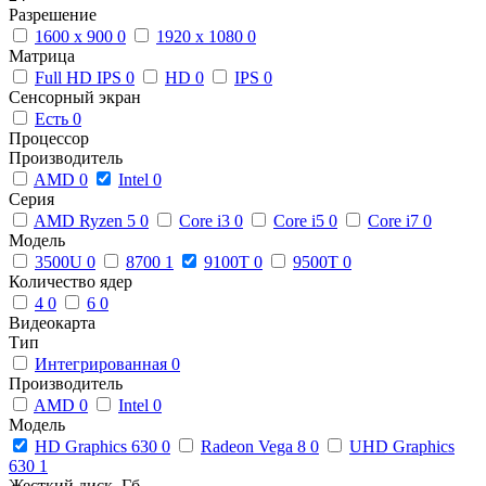
Разрешение
1600 x 900
0
1920 x 1080
0
Матрица
Full HD IPS
0
HD
0
IPS
0
Сенсорный экран
Есть
0
Процессор
Производитель
AMD
0
Intel
0
Серия
AMD Ryzen 5
0
Core i3
0
Core i5
0
Core i7
0
Модель
3500U
0
8700
1
9100T
0
9500T
0
Количество ядер
4
0
6
0
Видеокарта
Тип
Интегрированная
0
Производитель
AMD
0
Intel
0
Модель
HD Graphics 630
0
Radeon Vega 8
0
UHD Graphics
630
1
Жесткий диск, Гб