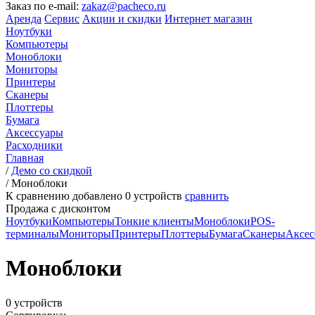
Заказ по e-mail:
zakaz@pacheco.ru
Аренда
Сервис
Акции и скидки
Интернет магазин
Ноутбуки
Компьютеры
Моноблоки
Мониторы
Принтеры
Сканеры
Плоттеры
Бумага
Аксессуары
Расходники
Главная
/
Демо со скидкой
/
Моноблоки
К сравнению добавлено
0
устройств
сравнить
Продажа с дисконтом
Ноутбуки
Компьютеры
Тонкие клиенты
Моноблоки
POS-
терминалы
Мониторы
Принтеры
Плоттеры
Бумага
Сканеры
Аксес
Моноблоки
0 устройств