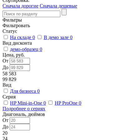
Сортировка:
Сначала дорогие
Сначала дешевые
Фильтры
Фильтровать
Статус
На складе
0
В демо зале
0
Вид дисконта
демо-образец
0
Цена, руб.
От
До
58 583
99 829
Вид
Для бизнеса
0
Серия
HP Mini-in-One
0
HP ProOne
0
Подробнее о сериях
Диагональ, дюймов
От
До
20
24