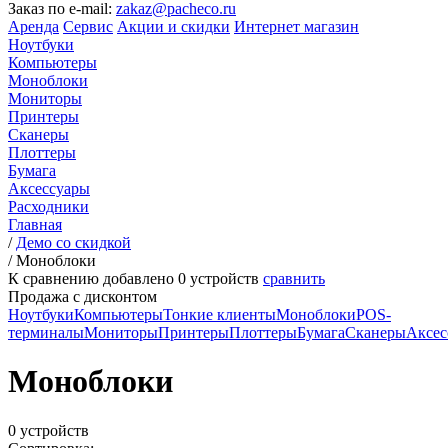
Заказ по e-mail:
zakaz@pacheco.ru
Аренда
Сервис
Акции и скидки
Интернет магазин
Ноутбуки
Компьютеры
Моноблоки
Мониторы
Принтеры
Сканеры
Плоттеры
Бумага
Аксессуары
Расходники
Главная
/
Демо со скидкой
/
Моноблоки
К сравнению добавлено
0
устройств
сравнить
Продажа с дисконтом
Ноутбуки
Компьютеры
Тонкие клиенты
Моноблоки
POS-
терминалы
Мониторы
Принтеры
Плоттеры
Бумага
Сканеры
Аксес
Моноблоки
0 устройств