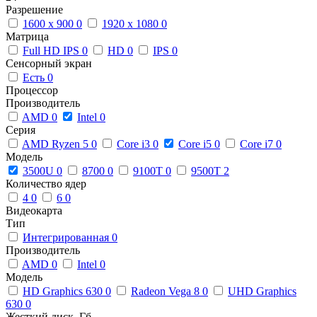
Разрешение
1600 x 900
0
1920 x 1080
0
Матрица
Full HD IPS
0
HD
0
IPS
0
Сенсорный экран
Есть
0
Процессор
Производитель
AMD
0
Intel
0
Серия
AMD Ryzen 5
0
Core i3
0
Core i5
0
Core i7
0
Модель
3500U
0
8700
0
9100T
0
9500T
2
Количество ядер
4
0
6
0
Видеокарта
Тип
Интегрированная
0
Производитель
AMD
0
Intel
0
Модель
HD Graphics 630
0
Radeon Vega 8
0
UHD Graphics
630
0
Жесткий диск, Гб