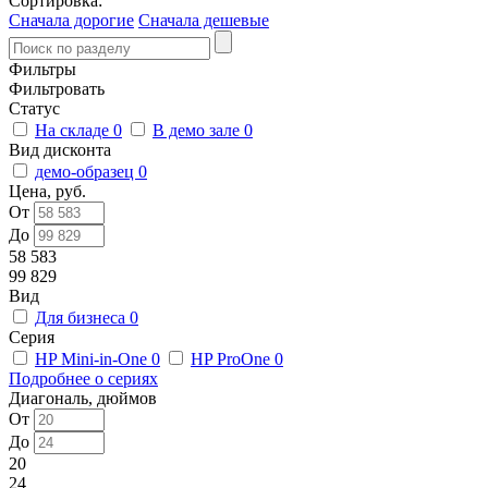
Сортировка:
Сначала дорогие
Сначала дешевые
Фильтры
Фильтровать
Статус
На складе
0
В демо зале
0
Вид дисконта
демо-образец
0
Цена, руб.
От
До
58 583
99 829
Вид
Для бизнеса
0
Серия
HP Mini-in-One
0
HP ProOne
0
Подробнее о сериях
Диагональ, дюймов
От
До
20
24