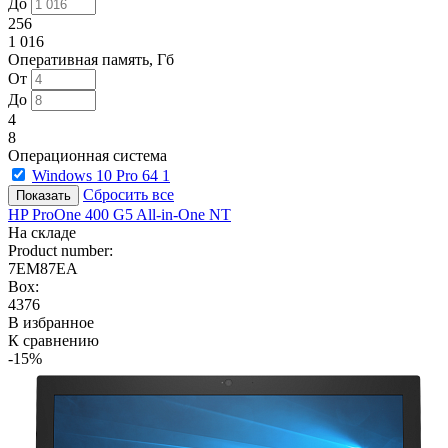
До
256
1 016
Оперативная память, Гб
От
До
4
8
Операционная система
Windows 10 Pro 64
1
Сбросить все
HP ProOne 400 G5 All-in-One NT
На складе
Product number:
7EM87EA
Box:
4376
В избранное
К сравнению
-15%