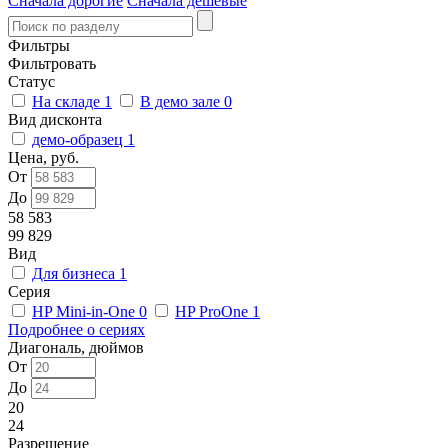
Сначала дорогие
Сначала дешевые
Фильтры
Фильтровать
Статус
На складе
1
В демо зале
0
Вид дисконта
демо-образец
1
Цена, руб.
От
До
58 583
99 829
Вид
Для бизнеса
1
Серия
HP Mini-in-One
0
HP ProOne
1
Подробнее о сериях
Диагональ, дюймов
От
До
20
24
Разрешение