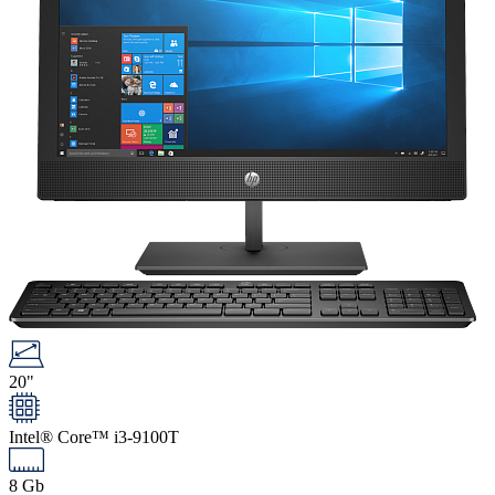
20"
Intel® Core™ i3-9100T
8 Gb