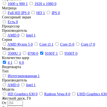
1600 x 900
1
1920 x 1080
0
Матрица
Full HD IPS
0
HD
1
IPS
0
Сенсорный экран
Есть
0
Процессор
Производитель
AMD
0
Intel
1
Серия
AMD Ryzen 5
0
Core i3
1
Core i5
0
Core i7
0
Модель
3500U
1
8700
0
9100T
1
9500T
0
Количество ядер
4
1
6
0
Видеокарта
Тип
Интегрированная
1
Производитель
AMD
0
Intel
1
Модель
HD Graphics 630
0
Radeon Vega 8
0
UHD Graphics 63
Жесткий диск, Гб
От