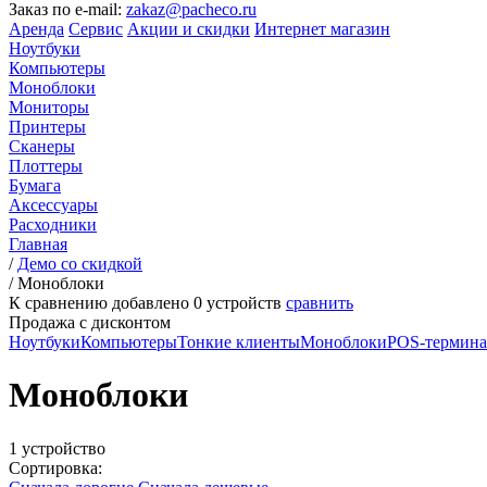
Заказ по e-mail:
zakaz@pacheco.ru
Аренда
Сервис
Акции и скидки
Интернет магазин
Ноутбуки
Компьютеры
Моноблоки
Мониторы
Принтеры
Сканеры
Плоттеры
Бумага
Аксессуары
Расходники
Главная
/
Демо со скидкой
/
Моноблоки
К сравнению добавлено
0
устройств
сравнить
Продажа с дисконтом
Ноутбуки
Компьютеры
Тонкие клиенты
Моноблоки
POS-термин
Моноблоки
1 устройство
Сортировка: