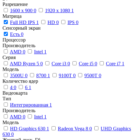
Разрешение
1600 x 900
0
1920 x 1080
1
Матрица
Full HD IPS
1
HD
0
IPS
0
Сенсорный экран
Есть
0
Процессор
Производитель
AMD
0
Intel
1
Серия
AMD Ryzen 5
0
Core i3
0
Core i5
0
Core i7
1
Модель
3500U
0
8700
1
9100T
0
9500T
0
Количество ядер
4
0
6
1
Видеокарта
Тип
Интегрированная
1
Производитель
AMD
0
Intel
1
Модель
HD Graphics 630
1
Radeon Vega 8
0
UHD Graphics
630
0
Жесткий диск, Гб