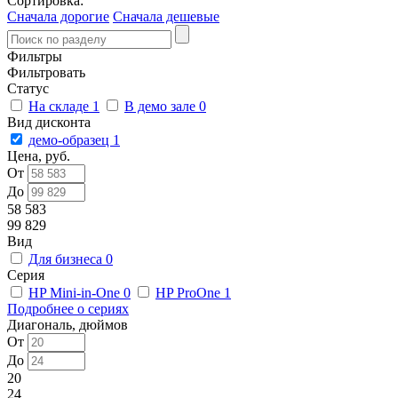
Сортировка:
Сначала дорогие
Сначала дешевые
Фильтры
Фильтровать
Статус
На складе
1
В демо зале
0
Вид дисконта
демо-образец
1
Цена, руб.
От
До
58 583
99 829
Вид
Для бизнеса
0
Серия
HP Mini-in-One
0
HP ProOne
1
Подробнее о сериях
Диагональ, дюймов
От
До
20
24