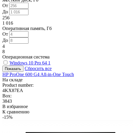
От
До
256
1 016
Оперативная память, Гб
От
До
4
8
Операционная система
Windows 10 Pro 64
1
Сбросить все
HP ProOne 600 G4 All-in-One Touch
На складе
Product number:
4KX87EA
Box:
3843
В избранное
К сравнению
-15%