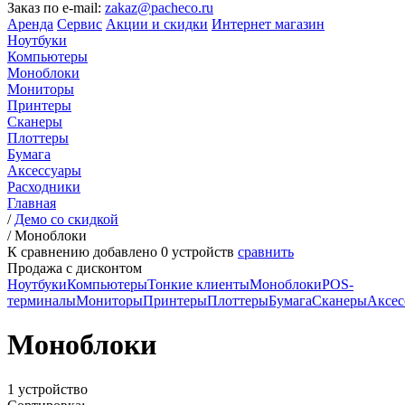
Заказ по e-mail:
zakaz@pacheco.ru
Аренда
Сервис
Акции и скидки
Интернет магазин
Ноутбуки
Компьютеры
Моноблоки
Мониторы
Принтеры
Сканеры
Плоттеры
Бумага
Аксессуары
Расходники
Главная
/
Демо со скидкой
/
Моноблоки
К сравнению добавлено
0
устройств
сравнить
Продажа с дисконтом
Ноутбуки
Компьютеры
Тонкие клиенты
Моноблоки
POS-
терминалы
Мониторы
Принтеры
Плоттеры
Бумага
Сканеры
Аксес
Моноблоки
1 устройство