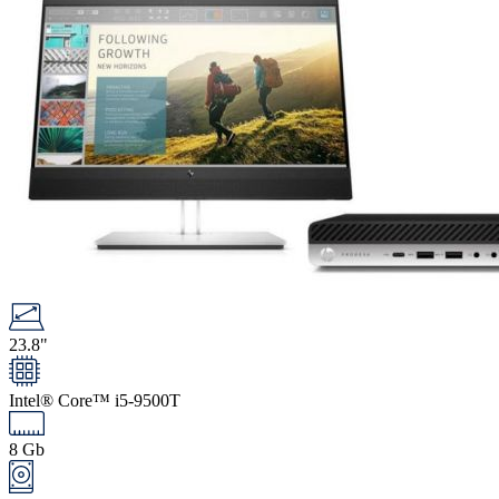
23.8"
Intel® Core™ i5-9500T
8 Gb