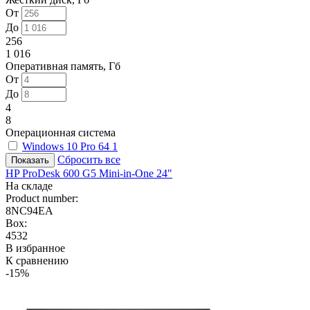
От
До
256
1 016
Оперативная память, Гб
От
До
4
8
Операционная система
Windows 10 Pro 64
1
Сбросить все
HP ProDesk 600 G5 Mini-in-One 24"
На складе
Product number:
8NC94EA
Box:
4532
В избранное
К сравнению
-15%