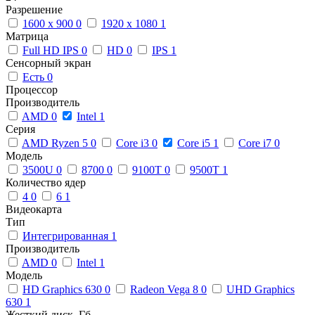
Разрешение
1600 x 900
0
1920 x 1080
1
Матрица
Full HD IPS
0
HD
0
IPS
1
Сенсорный экран
Есть
0
Процессор
Производитель
AMD
0
Intel
1
Серия
AMD Ryzen 5
0
Core i3
0
Core i5
1
Core i7
0
Модель
3500U
0
8700
0
9100T
0
9500T
1
Количество ядер
4
0
6
1
Видеокарта
Тип
Интегрированная
1
Производитель
AMD
0
Intel
1
Модель
HD Graphics 630
0
Radeon Vega 8
0
UHD Graphics
630
1
Жесткий диск, Гб