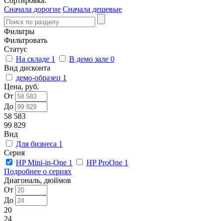
Сортировка:
Сначала дорогие
Сначала дешевые
Фильтры
Фильтровать
Статус
На складе
1
В демо зале
0
Вид дисконта
демо-образец
1
Цена, руб.
От
До
58 583
99 829
Вид
Для бизнеса
1
Серия
HP Mini-in-One
1
HP ProOne
1
Подробнее о сериях
Диагональ, дюймов
От
До
20
24