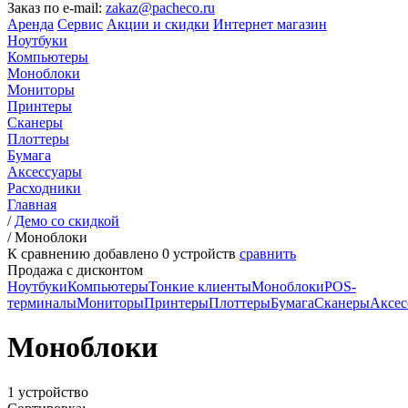
Заказ по e-mail:
zakaz@pacheco.ru
Аренда
Сервис
Акции и скидки
Интернет магазин
Ноутбуки
Компьютеры
Моноблоки
Мониторы
Принтеры
Сканеры
Плоттеры
Бумага
Аксессуары
Расходники
Главная
/
Демо со скидкой
/
Моноблоки
К сравнению добавлено
0
устройств
сравнить
Продажа с дисконтом
Ноутбуки
Компьютеры
Тонкие клиенты
Моноблоки
POS-
терминалы
Мониторы
Принтеры
Плоттеры
Бумага
Сканеры
Аксес
Моноблоки
1 устройство