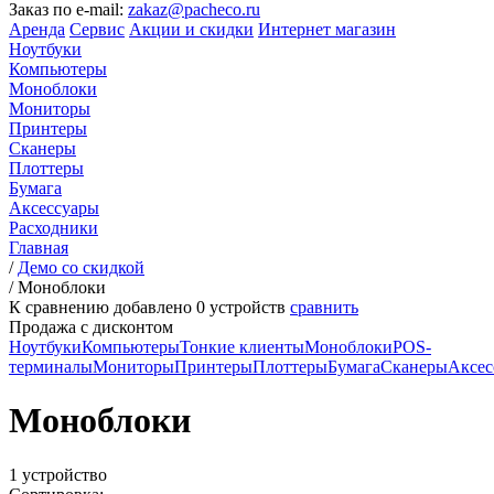
Заказ по e-mail:
zakaz@pacheco.ru
Аренда
Сервис
Акции и скидки
Интернет магазин
Ноутбуки
Компьютеры
Моноблоки
Мониторы
Принтеры
Сканеры
Плоттеры
Бумага
Аксессуары
Расходники
Главная
/
Демо со скидкой
/
Моноблоки
К сравнению добавлено
0
устройств
сравнить
Продажа с дисконтом
Ноутбуки
Компьютеры
Тонкие клиенты
Моноблоки
POS-
терминалы
Мониторы
Принтеры
Плоттеры
Бумага
Сканеры
Аксес
Моноблоки
1 устройство