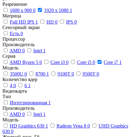
Разрешение
1600 x 900
0
1920 x 1080
1
Матрица
Full HD IPS
1
HD
0
IPS
0
Сенсорный экран
Есть
0
Процессор
Производитель
AMD
0
Intel
1
Серия
AMD Ryzen 5
0
Core i3
0
Core i5
0
Core i7
1
Модель
3500U
0
8700
1
9100T
0
9500T
0
Количество ядер
4
0
6
1
Видеокарта
Тип
Интегрированная
1
Производитель
AMD
0
Intel
1
Модель
HD Graphics 630
1
Radeon Vega 8
0
UHD Graphics
630
0
Жесткий диск, Гб