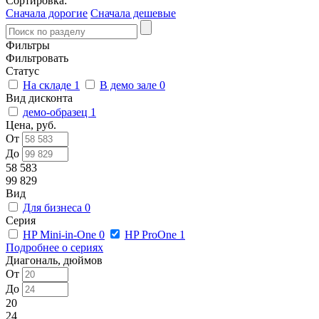
Сортировка:
Сначала дорогие
Сначала дешевые
Фильтры
Фильтровать
Статус
На складе
1
В демо зале
0
Вид дисконта
демо-образец
1
Цена, руб.
От
До
58 583
99 829
Вид
Для бизнеса
0
Серия
HP Mini-in-One
0
HP ProOne
1
Подробнее о сериях
Диагональ, дюймов
От
До
20
24