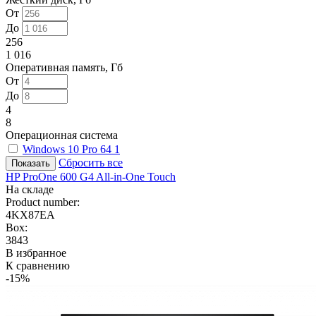
От
До
256
1 016
Оперативная память, Гб
От
До
4
8
Операционная система
Windows 10 Pro 64
1
Сбросить все
HP ProOne 600 G4 All-in-One Touch
На складе
Product number:
4KX87EA
Box:
3843
В избранное
К сравнению
-15%