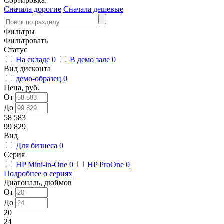
Сортировка:
Сначала дорогие
Сначала дешевые
Фильтры
Фильтровать
Статус
На складе
0
В демо зале
0
Вид дисконта
демо-образец
0
Цена, руб.
От
До
58 583
99 829
Вид
Для бизнеса
0
Серия
HP Mini-in-One
0
HP ProOne
0
Подробнее о сериях
Диагональ, дюймов
От
До
20
24