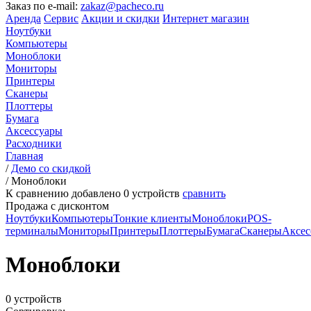
Заказ по e-mail:
zakaz@pacheco.ru
Аренда
Сервис
Акции и скидки
Интернет магазин
Ноутбуки
Компьютеры
Моноблоки
Мониторы
Принтеры
Сканеры
Плоттеры
Бумага
Аксессуары
Расходники
Главная
/
Демо со скидкой
/
Моноблоки
К сравнению добавлено
0
устройств
сравнить
Продажа с дисконтом
Ноутбуки
Компьютеры
Тонкие клиенты
Моноблоки
POS-
терминалы
Мониторы
Принтеры
Плоттеры
Бумага
Сканеры
Аксес
Моноблоки
0 устройств