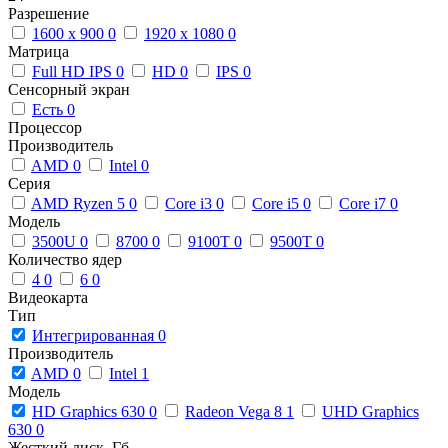
Разрешение
1600 x 900
0
1920 x 1080
0
Матрица
Full HD IPS
0
HD
0
IPS
0
Сенсорный экран
Есть
0
Процессор
Производитель
AMD
0
Intel
0
Серия
AMD Ryzen 5
0
Core i3
0
Core i5
0
Core i7
0
Модель
3500U
0
8700
0
9100T
0
9500T
0
Количество ядер
4
0
6
0
Видеокарта
Тип
Интегрированная
0
Производитель
AMD
0
Intel
1
Модель
HD Graphics 630
0
Radeon Vega 8
1
UHD Graphics
630
0
Жесткий диск, Гб