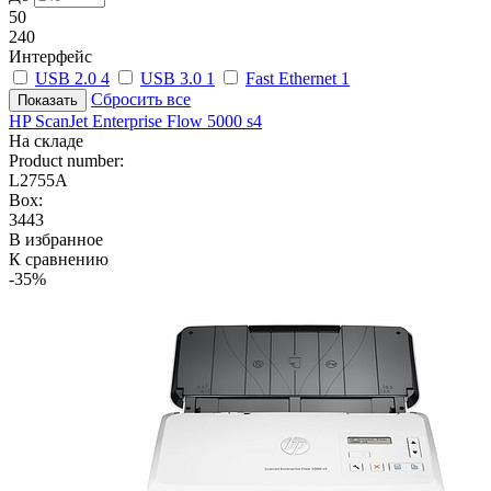
50
240
Интерфейс
USB 2.0
4
USB 3.0
1
Fast Ethernet
1
Сбросить все
HP ScanJet Enterprise Flow 5000 s4
На складе
Product number:
L2755A
Box:
3443
В избранное
К сравнению
-35%