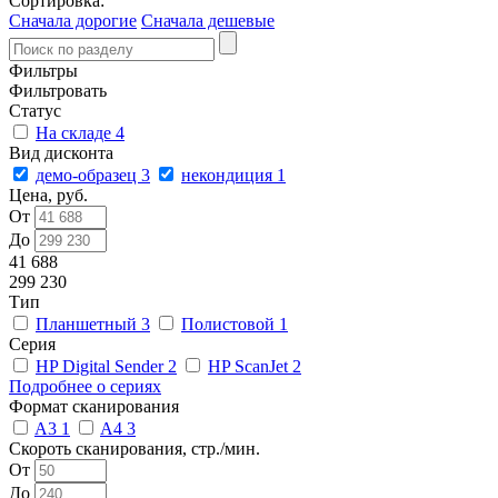
Сортировка:
Сначала дорогие
Сначала дешевые
Фильтры
Фильтровать
Статус
На складе
4
Вид дисконта
демо-образец
3
некондиция
1
Цена, руб.
От
До
41 688
299 230
Тип
Планшетный
3
Полистовой
1
Серия
HP Digital Sender
2
HP ScanJet
2
Подробнее о сериях
Формат сканирования
A3
1
A4
3
Скороть сканирования, стр./мин.
От
До