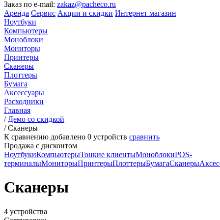
Заказ по e-mail:
zakaz@pacheco.ru
Аренда
Сервис
Акции и скидки
Интернет магазин
Ноутбуки
Компьютеры
Моноблоки
Мониторы
Принтеры
Сканеры
Плоттеры
Бумага
Аксессуары
Расходники
Главная
/
Демо со скидкой
/
Сканеры
К сравнению добавлено
0
устройств
сравнить
Продажа с дисконтом
Ноутбуки
Компьютеры
Тонкие клиенты
Моноблоки
POS-
терминалы
Мониторы
Принтеры
Плоттеры
Бумага
Сканеры
Аксес
Сканеры
4 устройства