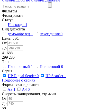
Сначала дорогие
Сначала дешевые
Фильтры
Фильтровать
Статус
На складе
1
Вид дисконта
демо-образец
1
некондиция
0
Цена, руб.
От
До
41 688
299 230
Тип
Планшетный
1
Полистовой
0
Серия
HP Digital Sender
0
HP ScanJet
1
Подробнее о сериях
Формат сканирования
A3
1
A4
0
Скороть сканирования, стр./мин.
От
До
50