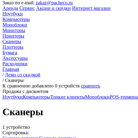
Заказ по e-mail:
zakaz@pacheco.ru
Аренда
Сервис
Акции и скидки
Интернет магазин
Ноутбуки
Компьютеры
Моноблоки
Мониторы
Принтеры
Сканеры
Плоттеры
Бумага
Аксессуары
Расходники
Главная
/
Демо со скидкой
/
Сканеры
К сравнению добавлено
0
устройств
сравнить
Продажа с дисконтом
Ноутбуки
Компьютеры
Тонкие клиенты
Моноблоки
POS-термин
Сканеры
1 устройство
Сортировка: