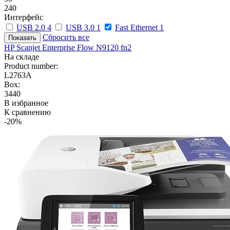
240
Интерфейс
USB 2.0
4
USB 3.0
1
Fast Ethernet
1
Сбросить все
HP Scanjet Enterprise Flow N9120 fn2
На складе
Product number:
L2763A
Box:
3440
В избранное
К сравнению
-20%