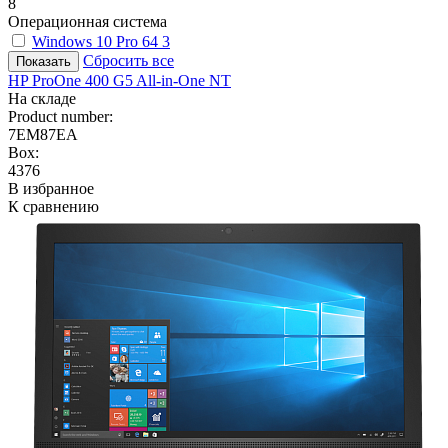
8
Операционная система
Windows 10 Pro 64
3
Сбросить все
HP ProOne 400 G5 All-in-One NT
На складе
Product number:
7EM87EA
Box:
4376
В избранное
К сравнению