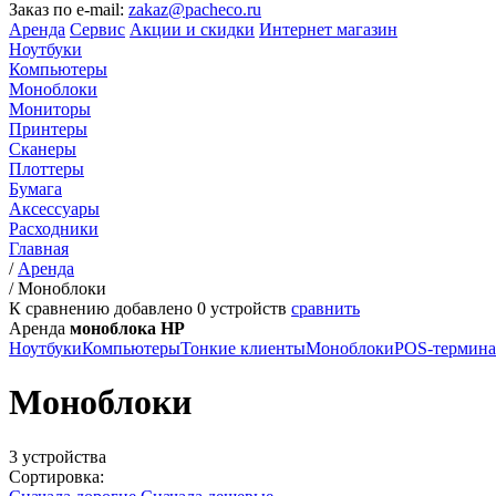
Заказ по e-mail:
zakaz@pacheco.ru
Аренда
Сервис
Акции и скидки
Интернет магазин
Ноутбуки
Компьютеры
Моноблоки
Мониторы
Принтеры
Сканеры
Плоттеры
Бумага
Аксессуары
Расходники
Главная
/
Аренда
/
Моноблоки
К сравнению добавлено
0
устройств
сравнить
Аренда
моноблока HP
Ноутбуки
Компьютеры
Тонкие клиенты
Моноблоки
POS-термин
Моноблоки
3 устройства
Сортировка: