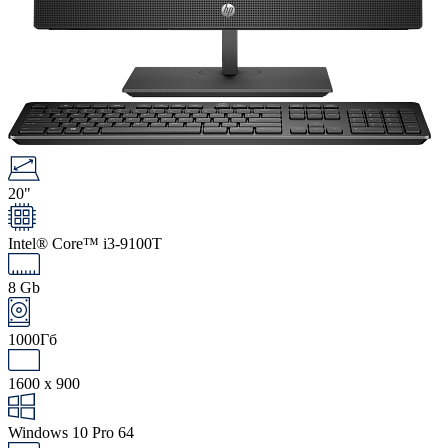
20"
Intel® Core™ i3-9100T
8 Gb
1000Гб
1600 x 900
Windows 10 Pro 64