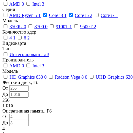
AMD
0
Intel
3
Серия
AMD Ryzen 5
1
Core i3
1
Core i5
2
Core i7
1
Модель
3500U
0
8700
0
9100T
1
9500T
2
Количество ядер
4
1
6
2
Видеокарта
Тип
Интегрированная
3
Производитель
AMD
0
Intel
3
Модель
HD Graphics 630
0
Radeon Vega 8
0
UHD Graphics 63
Жесткий диск, Гб
От
До
256
1 016
Оперативная память, Гб
От
До
4