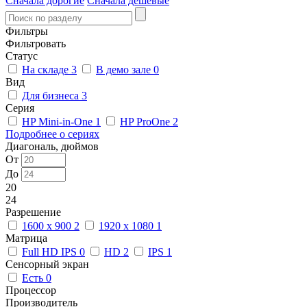
Сначала дорогие
Сначала дешевые
Фильтры
Фильтровать
Статус
На складе
3
В демо зале
0
Вид
Для бизнеса
3
Серия
HP Mini-in-One
1
HP ProOne
2
Подробнее о сериях
Диагональ, дюймов
От
До
20
24
Разрешение
1600 x 900
2
1920 x 1080
1
Матрица
Full HD IPS
0
HD
2
IPS
1
Сенсорный экран
Есть
0
Процессор
Производитель