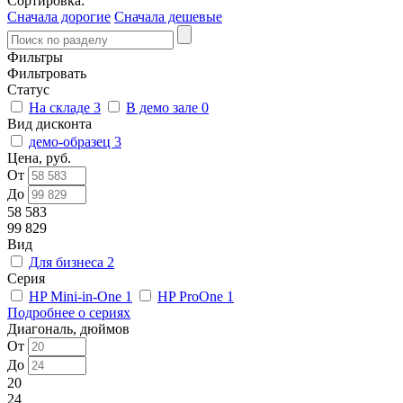
Сортировка:
Сначала дорогие
Сначала дешевые
Фильтры
Фильтровать
Статус
На складе
3
В демо зале
0
Вид дисконта
демо-образец
3
Цена, руб.
От
До
58 583
99 829
Вид
Для бизнеса
2
Серия
HP Mini-in-One
1
HP ProOne
1
Подробнее о сериях
Диагональ, дюймов
От
До
20
24