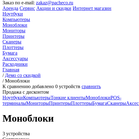
Заказ по e-mail:
zakaz@pacheco.ru
Аренда
Сервис
Акции и скидки
Интернет магазин
Ноутбуки
Компьютеры
Моноблоки
Мониторы
Принтеры
Сканеры
Плоттеры
Бумага
Аксессуары
Расходники
Главная
/
Демо со скидкой
/
Моноблоки
К сравнению добавлено
0
устройств
сравнить
Продажа с дисконтом
Ноутбуки
Компьютеры
Тонкие клиенты
Моноблоки
POS-
терминалы
Мониторы
Принтеры
Плоттеры
Бумага
Сканеры
Аксес
Моноблоки
3 устройства