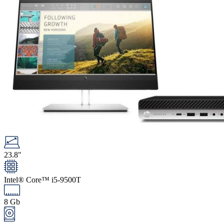
23.8"
Intel® Core™ i5-9500T
8 Gb