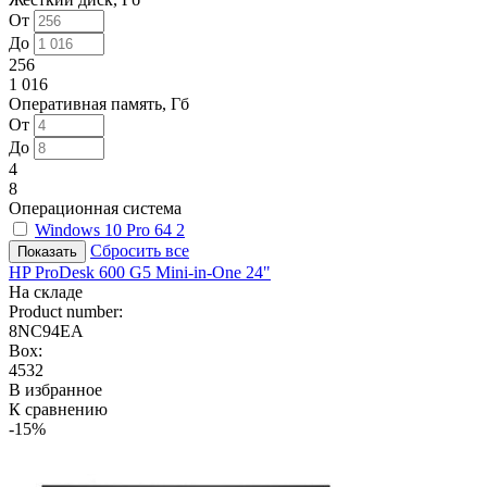
От
До
256
1 016
Оперативная память, Гб
От
До
4
8
Операционная система
Windows 10 Pro 64
2
Сбросить все
HP ProDesk 600 G5 Mini-in-One 24"
На складе
Product number:
8NC94EA
Box:
4532
В избранное
К сравнению
-15%