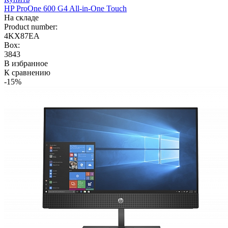
HP ProOne 600 G4 All-in-One Touch
На складе
Product number:
4KX87EA
Box:
3843
В избранное
К сравнению
-15%