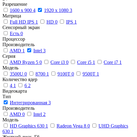
Разрешение
1600 x 900
4
1920 x 1080
3
Матрица
Full HD IPS
1
HD
0
IPS
1
Сенсорный экран
Есть
0
Процессор
Производитель
AMD
1
Intel
3
Серия
AMD Ryzen 5
0
Core i3
0
Core i5
1
Core i7
1
Модель
3500U
0
8700
1
9100T
0
9500T
1
Количество ядер
4
1
6
2
Видеокарта
Тип
Интегрированная
3
Производитель
AMD
0
Intel
2
Модель
HD Graphics 630
1
Radeon Vega 8
0
UHD Graphics
630
1
Жесткий диск, Гб