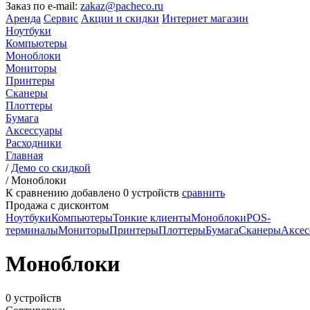
Заказ по e-mail:
zakaz@pacheco.ru
Аренда
Сервис
Акции и скидки
Интернет магазин
Ноутбуки
Компьютеры
Моноблоки
Мониторы
Принтеры
Сканеры
Плоттеры
Бумага
Аксессуары
Расходники
Главная
/
Демо со скидкой
/
Моноблоки
К сравнению добавлено
0
устройств
сравнить
Продажа с дисконтом
Ноутбуки
Компьютеры
Тонкие клиенты
Моноблоки
POS-
терминалы
Мониторы
Принтеры
Плоттеры
Бумага
Сканеры
Аксес
Моноблоки
0 устройств