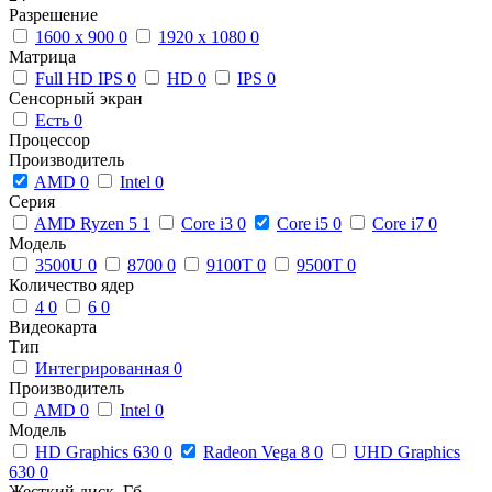
Разрешение
1600 x 900
0
1920 x 1080
0
Матрица
Full HD IPS
0
HD
0
IPS
0
Сенсорный экран
Есть
0
Процессор
Производитель
AMD
0
Intel
0
Серия
AMD Ryzen 5
1
Core i3
0
Core i5
0
Core i7
0
Модель
3500U
0
8700
0
9100T
0
9500T
0
Количество ядер
4
0
6
0
Видеокарта
Тип
Интегрированная
0
Производитель
AMD
0
Intel
0
Модель
HD Graphics 630
0
Radeon Vega 8
0
UHD Graphics
630
0
Жесткий диск, Гб