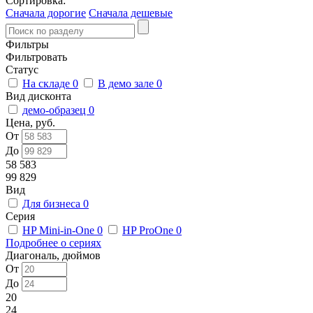
Сортировка:
Сначала дорогие
Сначала дешевые
Фильтры
Фильтровать
Статус
На складе
0
В демо зале
0
Вид дисконта
демо-образец
0
Цена, руб.
От
До
58 583
99 829
Вид
Для бизнеса
0
Серия
HP Mini-in-One
0
HP ProOne
0
Подробнее о сериях
Диагональ, дюймов
От
До
20
24