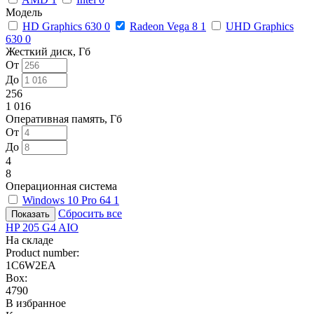
Модель
HD Graphics 630
0
Radeon Vega 8
1
UHD Graphics
630
0
Жесткий диск, Гб
От
До
256
1 016
Оперативная память, Гб
От
До
4
8
Операционная система
Windows 10 Pro 64
1
Сбросить все
HP 205 G4 AIO
На складе
Product number:
1C6W2EA
Box:
4790
В избранное