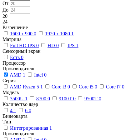
От
До
20
24
Разрешение
1600 x 900
0
1920 x 1080
1
Матрица
Full HD IPS
0
HD
0
IPS
1
Сенсорный экран
Есть
0
Процессор
Производитель
AMD
1
Intel
0
Серия
AMD Ryzen 5
1
Core i3
0
Core i5
0
Core i7
0
Модель
3500U
1
8700
0
9100T
0
9500T
0
Количество ядер
4
1
6
0
Видеокарта
Тип
Интегрированная
1
Производитель
AMD
1
Intel
0