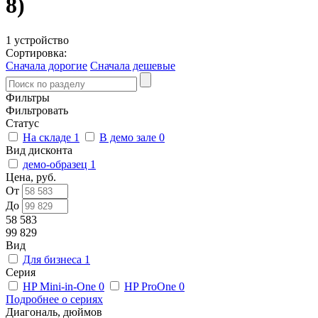
8)
1 устройство
Сортировка:
Сначала дорогие
Сначала дешевые
Фильтры
Фильтровать
Статус
На складе
1
В демо зале
0
Вид дисконта
демо-образец
1
Цена, руб.
От
До
58 583
99 829
Вид
Для бизнеса
1
Серия
HP Mini-in-One
0
HP ProOne
0
Подробнее о сериях
Диагональ, дюймов