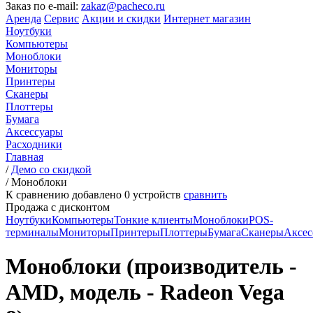
Заказ по e-mail:
zakaz@pacheco.ru
Аренда
Сервис
Акции и скидки
Интернет магазин
Ноутбуки
Компьютеры
Моноблоки
Мониторы
Принтеры
Сканеры
Плоттеры
Бумага
Аксессуары
Расходники
Главная
/
Демо со скидкой
/
Моноблоки
К сравнению добавлено
0
устройств
сравнить
Продажа с дисконтом
Ноутбуки
Компьютеры
Тонкие клиенты
Моноблоки
POS-
терминалы
Мониторы
Принтеры
Плоттеры
Бумага
Сканеры
Аксес
Моноблоки (производитель -
AMD, модель - Radeon Vega