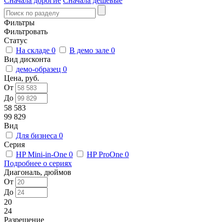
Сначала дорогие
Сначала дешевые
Фильтры
Фильтровать
Статус
На складе
0
В демо зале
0
Вид дисконта
демо-образец
0
Цена, руб.
От
До
58 583
99 829
Вид
Для бизнеса
0
Серия
HP Mini-in-One
0
HP ProOne
0
Подробнее о сериях
Диагональ, дюймов
От
До
20
24
Разрешение