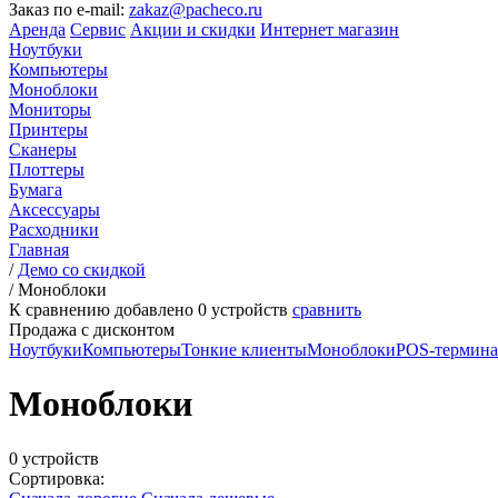
Заказ по e-mail:
zakaz@pacheco.ru
Аренда
Сервис
Акции и скидки
Интернет магазин
Ноутбуки
Компьютеры
Моноблоки
Мониторы
Принтеры
Сканеры
Плоттеры
Бумага
Аксессуары
Расходники
Главная
/
Демо со скидкой
/
Моноблоки
К сравнению добавлено
0
устройств
сравнить
Продажа с дисконтом
Ноутбуки
Компьютеры
Тонкие клиенты
Моноблоки
POS-термин
Моноблоки
0 устройств
Сортировка: