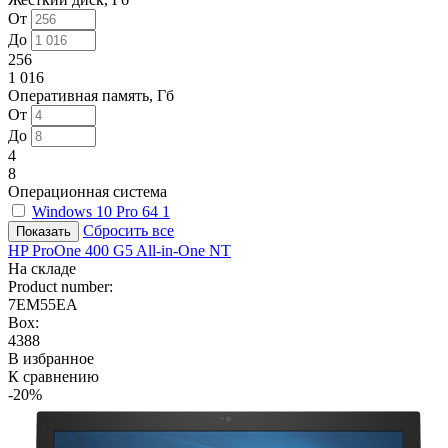
От
До
256
1 016
Оперативная память, Гб
От
До
4
8
Операционная система
Windows 10 Pro 64
1
Сбросить все
HP ProOne 400 G5 All-in-One NT
На складе
Product number:
7EM55EA
Box:
4388
В избранное
К сравнению
-20%