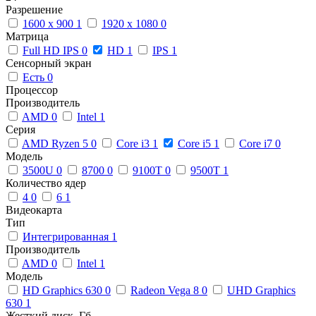
Разрешение
1600 x 900
1
1920 x 1080
0
Матрица
Full HD IPS
0
HD
1
IPS
1
Сенсорный экран
Есть
0
Процессор
Производитель
AMD
0
Intel
1
Серия
AMD Ryzen 5
0
Core i3
1
Core i5
1
Core i7
0
Модель
3500U
0
8700
0
9100T
0
9500T
1
Количество ядер
4
0
6
1
Видеокарта
Тип
Интегрированная
1
Производитель
AMD
0
Intel
1
Модель
HD Graphics 630
0
Radeon Vega 8
0
UHD Graphics
630
1
Жесткий диск, Гб