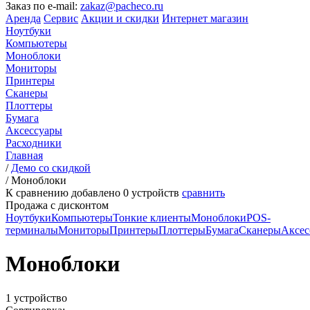
Заказ по e-mail:
zakaz@pacheco.ru
Аренда
Сервис
Акции и скидки
Интернет магазин
Ноутбуки
Компьютеры
Моноблоки
Мониторы
Принтеры
Сканеры
Плоттеры
Бумага
Аксессуары
Расходники
Главная
/
Демо со скидкой
/
Моноблоки
К сравнению добавлено
0
устройств
сравнить
Продажа с дисконтом
Ноутбуки
Компьютеры
Тонкие клиенты
Моноблоки
POS-
терминалы
Мониторы
Принтеры
Плоттеры
Бумага
Сканеры
Аксес
Моноблоки
1 устройство