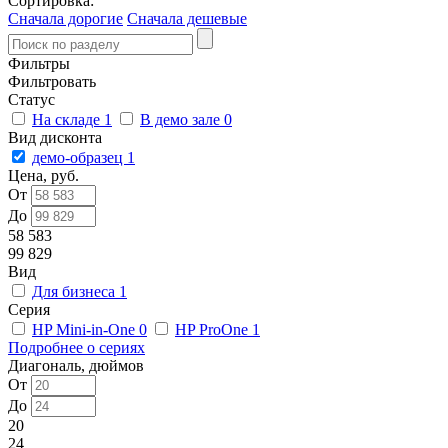
Сортировка:
Сначала дорогие
Сначала дешевые
Фильтры
Фильтровать
Статус
На складе
1
В демо зале
0
Вид дисконта
демо-образец
1
Цена, руб.
От
До
58 583
99 829
Вид
Для бизнеса
1
Серия
HP Mini-in-One
0
HP ProOne
1
Подробнее о сериях
Диагональ, дюймов
От
До
20
24