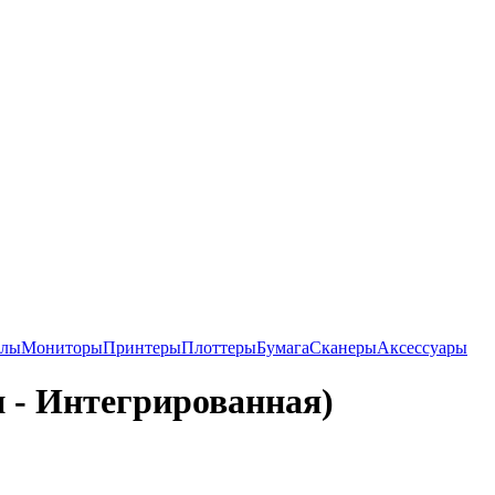
алы
Мониторы
Принтеры
Плоттеры
Бумага
Сканеры
Аксессуары
п - Интегрированная)