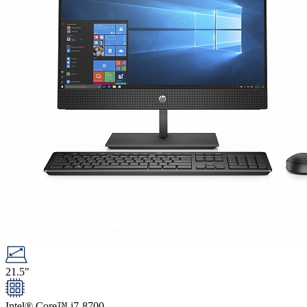
21.5"
Intel® Core™ i7-8700