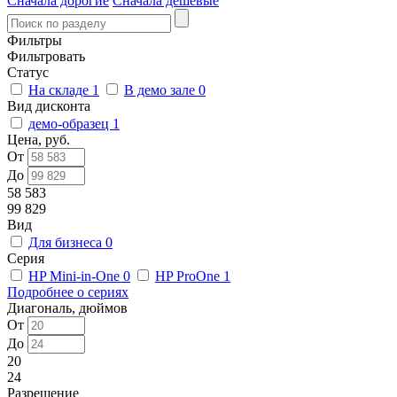
Сначала дорогие
Сначала дешевые
Фильтры
Фильтровать
Статус
На складе
1
В демо зале
0
Вид дисконта
демо-образец
1
Цена, руб.
От
До
58 583
99 829
Вид
Для бизнеса
0
Серия
HP Mini-in-One
0
HP ProOne
1
Подробнее о сериях
Диагональ, дюймов
От
До
20
24
Разрешение