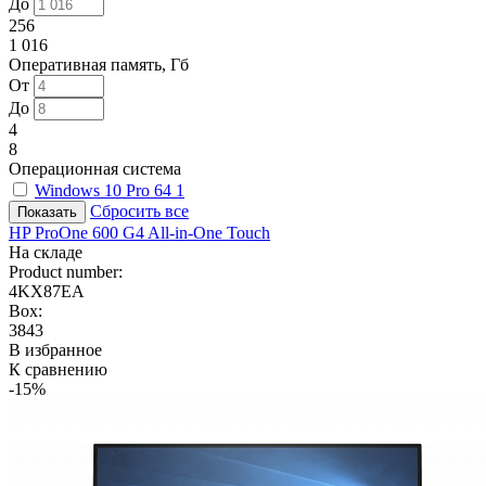
До
256
1 016
Оперативная память, Гб
От
До
4
8
Операционная система
Windows 10 Pro 64
1
Сбросить все
HP ProOne 600 G4 All-in-One Touch
На складе
Product number:
4KX87EA
Box:
3843
В избранное
К сравнению
-15%