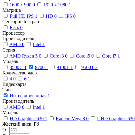
1600 x 900
0
1920 x 1080
1
Матрица
Full HD IPS
1
HD
0
IPS
0
Сенсорный экран
Есть
0
Процессор
Производитель
AMD
0
Intel
1
Серия
AMD Ryzen 5
0
Core i3
0
Core i5
0
Core i7
1
Модель
3500U
1
8700
1
9100T
1
9500T
2
Количество ядер
4
0
6
1
Видеокарта
Тип
Интегрированная
1
Производитель
AMD
0
Intel
1
Модель
HD Graphics 630
1
Radeon Vega 8
0
UHD Graphics 63
Жесткий диск, Гб
От