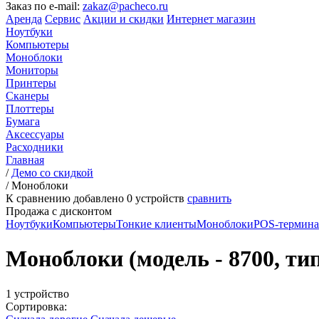
Заказ по e-mail:
zakaz@pacheco.ru
Аренда
Сервис
Акции и скидки
Интернет магазин
Ноутбуки
Компьютеры
Моноблоки
Мониторы
Принтеры
Сканеры
Плоттеры
Бумага
Аксессуары
Расходники
Главная
/
Демо со скидкой
/
Моноблоки
К сравнению добавлено
0
устройств
сравнить
Продажа с дисконтом
Ноутбуки
Компьютеры
Тонкие клиенты
Моноблоки
POS-термин
Моноблоки (модель - 8700, ти
1 устройство
Сортировка: